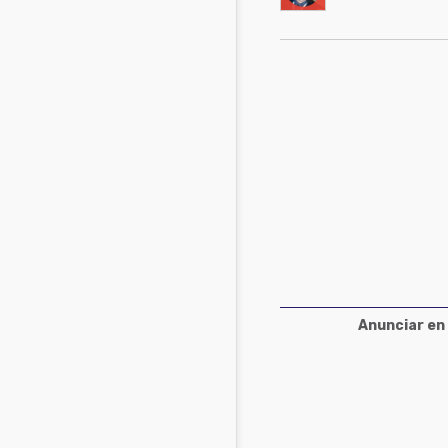
Acuacultura
Comunidades en portugués
Micotoxinas
Micotoxinas
Avicultura
Avicultura
Porcicultura
Porcicultura
Lechería
Ganadería
Balanceados - Piensos
Lechería
Anunciar en