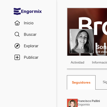
Engormix
Comunidades en español
Inicio
Agricultura
Buscar
Balanceados - Piensos
Explorar
Son
Avicultura
224 vista
Ganadería
Publicar
Actividad
Informaci
Lechería
Micotoxinas
Si
Porcicultura
Seguidores
Mascotas
Francisco Pallini
Comunidades en inglés
Engormix