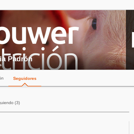
ia Padrón
s
ón
Seguidores
guiendo (3)