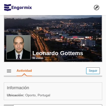
Engormix
Comunidades en español
Agricultura
Balanceados - Piensos
Avicultura
Leonardo Gottems
Ganadería
95 vistas
Lechería
Micotoxinas
menu
Actividad
Seguir
Porcicultura
Mascotas
Información
Ubicación:
Oporto, Portugal
Comunidades en inglés