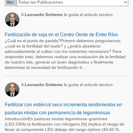
Ver:
Acuacultura
Comunidades en portugués
Micotoxinas
A
Leonardo Gottems
le gusta el articulo tecnico:
Micotoxinas
Avicultura
Avicultura
Porcicultura
Fertilización de soja en el Centro Oeste de Entre Ríos
Porcicultura
¿Cuál es el punto de partida?Primero debemos preguntarnos
Lechería
¿cuál es la fertilidad del suelo? y ¿podrá abastecer
Ganadería
adecuadamente al cultivo con los nutrientes necesarios? Para
Balanceados - Piensos
responder esto, debemos realizar una evaluación de la fertilidad
Lechería
de nuestro lote, generar un buen diagnóstico y finalmente
determinar la necesidad de fertilización d ...
A
Leonardo Gottems
le gusta el articulo tecnico:
Fertilizar con estiércol seco incrementa rendimientos en
pasturas mixtas con permanencia de leguminosas
IntroducciónEn pasturas mixtas leguminosa–gramínea
(LEG:GRA) la fertilización con nitrógeno (N) implica el riesgo de
llevar al componente LEG debajo del rango óptimo (40-60 %,