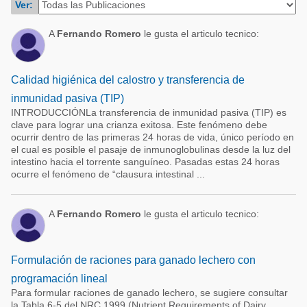
Ver:
Acuacultura
Comunidades en portugués
Micotoxinas
A
Fernando Romero
le gusta el articulo tecnico:
Micotoxinas
Avicultura
Avicultura
Porcicultura
Calidad higiénica del calostro y transferencia de
Porcicultura
inmunidad pasiva (TIP)
Lechería
INTRODUCCIÓNLa transferencia de inmunidad pasiva (TIP) es
Ganadería
clave para lograr una crianza exitosa. Este fenómeno debe
Balanceados - Piensos
ocurrir dentro de las primeras 24 horas de vida, único período en
Lechería
el cual es posible el pasaje de inmunoglobulinas desde la luz del
intestino hacia el torrente sanguíneo. Pasadas estas 24 horas
ocurre el fenómeno de “clausura intestinal ...
A
Fernando Romero
le gusta el articulo tecnico:
Formulación de raciones para ganado lechero con
programación lineal
Para formular raciones de ganado lechero, se sugiere consultar
la Tabla 6-5 del NRC 1999 (Nutrient Requirements of Dairy