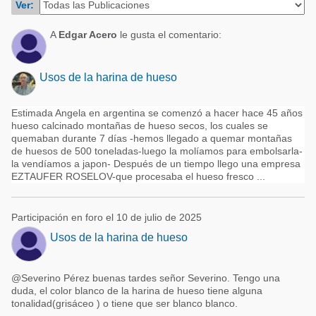
Ver:
Acuacultura
Comunidades en portugués
Micotoxinas
A
Edgar Acero
le gusta el comentario:
Micotoxinas
Avicultura
Avicultura
Usos de la harina de hueso
Porcicultura
Porcicultura
Lechería
Estimada Angela en argentina se comenzó a hacer hace 45 años
Ganadería
hueso calcinado montañas de hueso secos, los cuales se
Balanceados - Piensos
quemaban durante 7 días -hemos llegado a quemar montañas
Lechería
de huesos de 500 toneladas-luego la molíamos para embolsarla-
la vendíamos a japon- Después de un tiempo llego una empresa
EZTAUFER ROSELOV-que procesaba el hueso fresco ...
Participación en foro el 10 de julio de 2025
Usos de la harina de hueso
@Severino Pérez buenas tardes señor Severino. Tengo una
duda, el color blanco de la harina de hueso tiene alguna
tonalidad(grisáceo ) o tiene que ser blanco blanco.