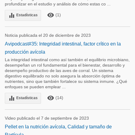
profundizar en el estudio y análisis de cómo estas co ...
remove_red_eye
equalizer
(1)
Estadísticas
Noticia publicada el 20 de diciembre de 2023
Avipodcast#35: Integridad intestinal, factor crítico en la
producción avícola
La integridad intestinal como así también el equilibrio microbiano,
desempeñan un rol fundamental para el bienestar, desarrollo y
desempeño productivo de las aves de corral. Un sistema
digestivo equilibrado no solo asegura la absorción óptima de
nutrientes, sino que también fortalece su sistema inmune. ¿Qué
enfoques se pueden emplear ...
remove_red_eye
equalizer
(14)
Estadísticas
Video publicado el 7 de septiembre de 2023
Pellet en la nutrición avícola, Calidad y tamaño de
Partícula