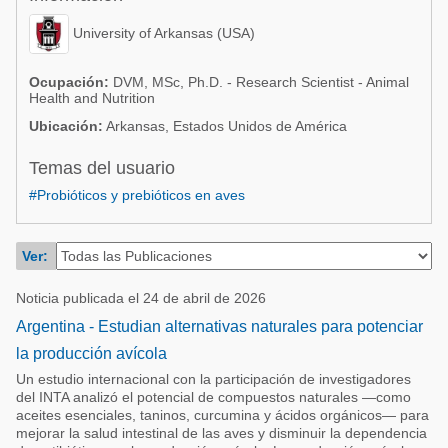
Acuacultura
Comunidades en portugués
University of Arkansas (USA)
Micotoxinas
Micotoxinas
Avicultura
Ocupación:
DVM, MSc, Ph.D. - Research Scientist - Animal
Health and Nutrition
Avicultura
Porcicultura
Ubicación:
Arkansas, Estados Unidos de América
Porcicultura
Lechería
Temas del usuario
Ganadería
Balanceados - Piensos
#Probióticos y prebióticos en aves
Lechería
Ver:
Noticia publicada el 24 de abril de 2026
Argentina - Estudian alternativas naturales para potenciar
la producción avícola
Un estudio internacional con la participación de investigadores
del INTA analizó el potencial de compuestos naturales —como
aceites esenciales, taninos, curcumina y ácidos orgánicos— para
mejorar la salud intestinal de las aves y disminuir la dependencia