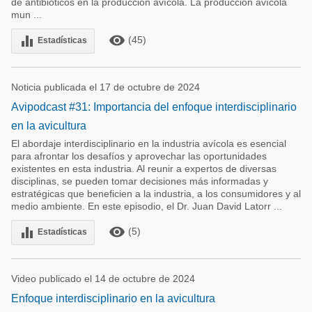
de antibióticos en la producción avícola. La producción avícola
mun ...
remove_red_eye
equalizer
(45)
Estadísticas
Noticia publicada el 17 de octubre de 2024
Avipodcast #31: Importancia del enfoque interdisciplinario
en la avicultura
El abordaje interdisciplinario en la industria avícola es esencial
para afrontar los desafíos y aprovechar las oportunidades
existentes en esta industria. Al reunir a expertos de diversas
disciplinas, se pueden tomar decisiones más informadas y
estratégicas que beneficien a la industria, a los consumidores y al
medio ambiente. En este episodio, el Dr. Juan David Latorr ...
remove_red_eye
equalizer
(5)
Estadísticas
Video publicado el 14 de octubre de 2024
Enfoque interdisciplinario en la avicultura