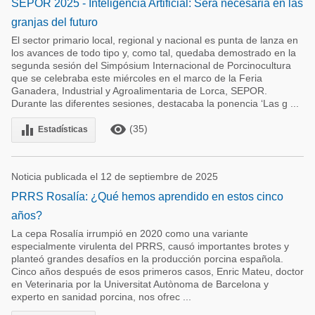
SEPOR 2025 - Inteligencia Artificial: Será necesaria en las
granjas del futuro
El sector primario local, regional y nacional es punta de lanza en
los avances de todo tipo y, como tal, quedaba demostrado en la
segunda sesión del Simpósium Internacional de Porcinocultura
que se celebraba este miércoles en el marco de la Feria
Ganadera, Industrial y Agroalimentaria de Lorca, SEPOR.
Durante las diferentes sesiones, destacaba la ponencia ‘Las g ...
remove_red_eye
equalizer
(35)
Estadísticas
Noticia publicada el 12 de septiembre de 2025
PRRS Rosalía: ¿Qué hemos aprendido en estos cinco
años?
La cepa Rosalía irrumpió en 2020 como una variante
especialmente virulenta del PRRS, causó importantes brotes y
planteó grandes desafíos en la producción porcina española.
Cinco años después de esos primeros casos, Enric Mateu, doctor
en Veterinaria por la Universitat Autònoma de Barcelona y
experto en sanidad porcina, nos ofrec ...