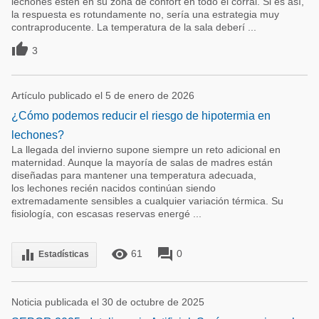
lechones estén en su zona de confort en todo el corral. Si es así,
la respuesta es rotundamente no, sería una estrategia muy
contraproducente. La temperatura de la sala deberí ...

3
Artículo publicado el 5 de enero de 2026
¿Cómo podemos reducir el riesgo de hipotermia en
lechones?
La llegada del invierno supone siempre un reto adicional en
maternidad. Aunque la mayoría de salas de madres están
diseñadas para mantener una temperatura adecuada,
los lechones recién nacidos continúan siendo
extremadamente sensibles a cualquier variación térmica. Su
fisiología, con escasas reservas energé ...
remove_red_eye
forum
equalizer
61
0
Estadísticas
Noticia publicada el 30 de octubre de 2025