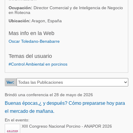
Acuacultura
Comunidades en portugués
Ocupación:
Director Comercial y de Inteligencia de Negocio
en Rotecna
Micotoxinas
Micotoxinas
Ubicación:
Aragon, España
Avicultura
Avicultura
Mas info en la Web
Porcicultura
Porcicultura
Oscar Toledano-Benabarre
Lechería
Ganadería
Temas del usuario
Balanceados - Piensos
Lechería
#Control Ambiental en porcinos
Ver:
Brindó una conferencia el 28 de mayo de 2026
Buenas épocas,¿ y después? Cómo prepararse hoy para
el mercado de mañana.
En el evento:
XIII Congreso Nacional Porcino - ANAPOR 2026