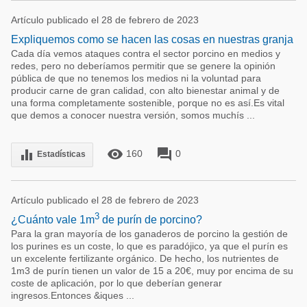
Artículo publicado el 28 de febrero de 2023
Expliquemos como se hacen las cosas en nuestras granja
Cada día vemos ataques contra el sector porcino en medios y
redes, pero no deberíamos permitir que se genere la opinión
pública de que no tenemos los medios ni la voluntad para
producir carne de gran calidad, con alto bienestar animal y de
una forma completamente sostenible, porque no es así.Es vital
que demos a conocer nuestra versión, somos muchís ...
remove_red_eye
forum
equalizer
160
0
Estadísticas
Artículo publicado el 28 de febrero de 2023
3
¿Cuánto vale 1m
de purín de porcino?
Para la gran mayoría de los ganaderos de porcino la gestión de
los purines es un coste, lo que es paradójico, ya que el purín es
un excelente fertilizante orgánico. De hecho, los nutrientes de
1m3 de purín tienen un valor de 15 a 20€, muy por encima de su
coste de aplicación, por lo que deberían generar
ingresos.Entonces &iques ...