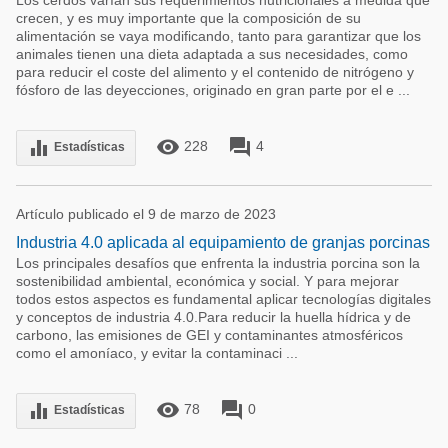
Los cerdos varían sus requerimientos nutricionales a medida que
crecen, y es muy importante que la composición de su
alimentación se vaya modificando, tanto para garantizar que los
animales tienen una dieta adaptada a sus necesidades, como
para reducir el coste del alimento y el contenido de nitrógeno y
fósforo de las deyecciones, originado en gran parte por el e ...
remove_red_eye
forum
equalizer
228
4
Estadísticas
Artículo publicado el 9 de marzo de 2023
Industria 4.0 aplicada al equipamiento de granjas porcinas
Los principales desafíos que enfrenta la industria porcina son la
sostenibilidad ambiental, económica y social. Y para mejorar
todos estos aspectos es fundamental aplicar tecnologías digitales
y conceptos de industria 4.0.Para reducir la huella hídrica y de
carbono, las emisiones de GEI y contaminantes atmosféricos
como el amoníaco, y evitar la contaminaci ...
remove_red_eye
forum
equalizer
78
0
Estadísticas