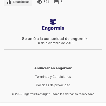
remove_red_eye
forum
equalizer
391
8
Estadísticas
Se unió a la comunidad de engormix
10 de diciembre de 2019
Anunciar en engormix
Términos y Condiciones
Políticas de privacidad
© 2026 Engormix Copyright. Todos los derechos reservados