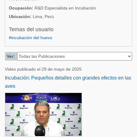
Acuacultura
Comunidades en portugués
Ocupación:
R&D Especialista en Incubación
Micotoxinas
Ubicación:
Lima, Perú
Micotoxinas
Avicultura
Temas del usuario
Avicultura
Porcicultura
#incubación del huevo
Porcicultura
Lechería
Ganadería
Ver:
Balanceados - Piensos
Lechería
Video publicado el 29 de mayo de 2025
Incubación: Pequeños detalles con grandes efectos en las
aves