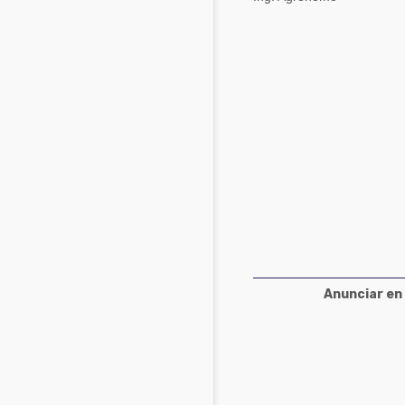
Acuacultura
Comunidades en portugués
Micotoxinas
Micotoxinas
Avicultura
Avicultura
Porcicultura
Porcicultura
Lechería
Ganadería
Balanceados - Piensos
Lechería
Anunciar en