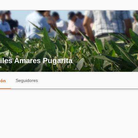
iles Amares Pugarita
s
Seguidores
ión