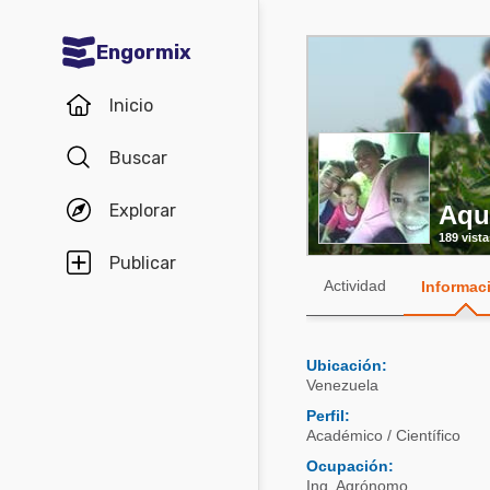
Engormix
Comunidades en español
Inicio
Agricultura
Buscar
Balanceados - Piensos
Explorar
Aqu
Avicultura
189 vista
Ganadería
Publicar
Actividad
Informac
Lechería
Micotoxinas
Ubicación:
Porcicultura
Venezuela
Mascotas
Perfil:
Académico / Científico
Ocupación:
Comunidades en inglés
Ing. Agrónomo