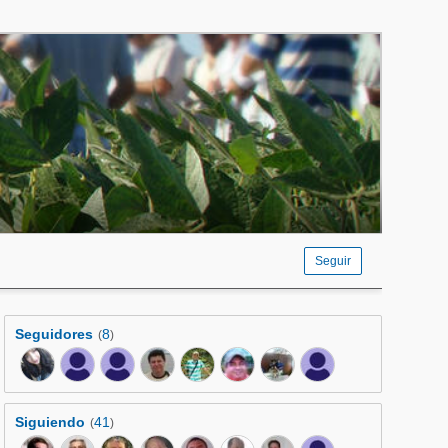
Seguir
Seguidores
8
(
)
Siguiendo
41
(
)