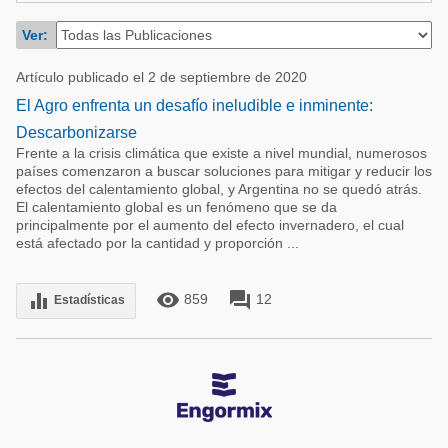
Acuacultura
Comunidades en portugués
Ver:
Micotoxinas
Micotoxinas
Artículo publicado el 2 de septiembre de 2020
Avicultura
Avicultura
El Agro enfrenta un desafío ineludible e inminente:
Porcicultura
Descarbonizarse
Porcicultura
Lechería
Frente a la crisis climática que existe a nivel mundial, numerosos
países comenzaron a buscar soluciones para mitigar y reducir los
Ganadería
Balanceados - Piensos
efectos del calentamiento global, y Argentina no se quedó atrás.
El calentamiento global es un fenómeno que se da
Lechería
principalmente por el aumento del efecto invernadero, el cual
está afectado por la cantidad y proporción ...
remove_red_eye
forum
equalizer
859
12
Estadísticas