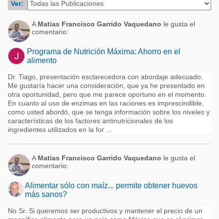
Ver:
Acuacultura
Comunidades en portugués
Micotoxinas
A
Matias Francisco Garrido Vaquedano
le gusta el
Micotoxinas
comentario:
Avicultura
Avicultura
Programa de Nutrición Máxima: Ahorro en el
Porcicultura
alimento
Porcicultura
Lechería
Dr. Tiago, presentación esclarecedora con abordaje adecuado.
Ganadería
Me gustaría hacer una consideración, que ya he presentado en
Balanceados - Piensos
otra oportunidad, pero que me parece oportuno en el momento.
Lechería
En cuanto al uso de enzimas en las raciones es imprescindible,
como usted abordó, que se tenga información sobre los niveles y
características de los factores antinutricionales de los
ingredientes utilizados en la for ...
A
Matias Francisco Garrido Vaquedano
le gusta el
comentario:
Alimentar sólo con maíz... permite obtener huevos
más sanos?
No Sr. Si queremos ser productivos y mantener el precio de un