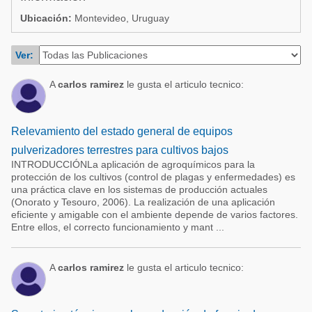
Acuacultura
Comunidades en portugués
Ubicación:
Montevideo, Uruguay
Micotoxinas
Micotoxinas
Ver:
Avicultura
Avicultura
Porcicultura
A
carlos ramirez
le gusta el articulo tecnico:
Porcicultura
Lechería
Ganadería
Balanceados - Piensos
Relevamiento del estado general de equipos
Lechería
pulverizadores terrestres para cultivos bajos
INTRODUCCIÓNLa aplicación de agroquímicos para la
protección de los cultivos (control de plagas y enfermedades) es
una práctica clave en los sistemas de producción actuales
(Onorato y Tesouro, 2006). La realización de una aplicación
eficiente y amigable con el ambiente depende de varios factores.
Entre ellos, el correcto funcionamiento y mant ...
A
carlos ramirez
le gusta el articulo tecnico: