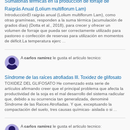
Sumatorias térmicas en la producción de forraje de
Raigrás Anual (Lolium multiflorum Lam)
IntroducciónEl raigrás anual (Lolium multiflorum Lam), como
otras gramíneas, responden a la suma térmica (acumulación de
grados días) (Dotta et al., 2018), para crecer y ofrecer un
volumen de forraje que pueda ser correctamente utilizado para
pastoreo o confección de reservas para utilización en momentos
de déficit.La temperatura ejerc ...
A
carlos ramirez
le gusta el articulo tecnico:
Síndrome de las raíces atrofiadas III. Toxidez de glifosato
TOXIDEZ DEL GLIFOSATO He comenzado esta serie de
artículos afirmando creer que el principal problema que afecta la
productividad de la soja es el mal desarrollo del sistema radicular
que, debido a su ocurrencia tan generalizada, denominé
Síndrome de las Raíces Atrofiadas. Y que, exceptuando la
compactación del suelo, tres causas químicas- aislada o si ...
A
carlos ramirez
le gusta el articulo tecnico: