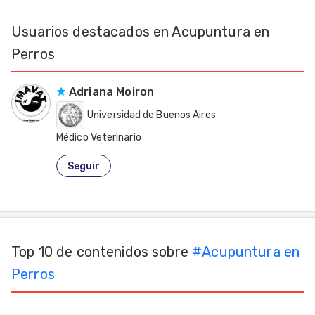
Mascotas
Usuarios destacados en Acupuntura en
Perros
dades
s
Adriana Moiron
dades
gués
Universidad de Buenos Aires
Médico Veterinario
Argentina
Seguir
Top 10 de contenidos sobre
#
Acupuntura en
Perros