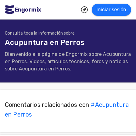
Engormix
Iniciar sesión
dades
ñol
Consulta toda la información sobre
Acupuntura en Perros
Agricultura
Bienvenido a la página de Engormix sobre Acupuntura
Balanceados
en Perros. Videos, artículos técnicos, foros y noticias
-
sobre Acupuntura en Perros.
Piensos
Avicultura
Ganadería
Comentarios relacionados con
#
Acupuntura
Lechería
en Perros
Micotoxinas
Porcicultura