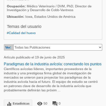
Acuacultura
Comunidades en portugués
Ocupación:
Médico Veterinario / DVM, PhD, Director de
Investigación y Desarrollo de Cobb-Vantress
Micotoxinas
Micotoxinas
Ubicación:
Iowa, Estados Unidos de América
Avicultura
Avicultura
Temas del usuario
Porcicultura
Porcicultura
#Calidad del huevo
Lechería
Ganadería
Balanceados - Piensos
Ver:
Lechería
Artículo publicado el 19 de junio de 2025
Paradigmas de la industria avícola: conectando los puntos
Científicos avícolas líderes, importantes proveedores de la
industria y una prestigiosa firma global de investigación de
mercados se unieron para proyectar los paradigmas de la
industria avícola hacia el futuro. El equipo de estudio se centró
en patrones clave de desarrollo de la industria avícola que
probablemente definirán las próxim ...
remove_red_eye
forum
equalizer
50
0
Estadísticas