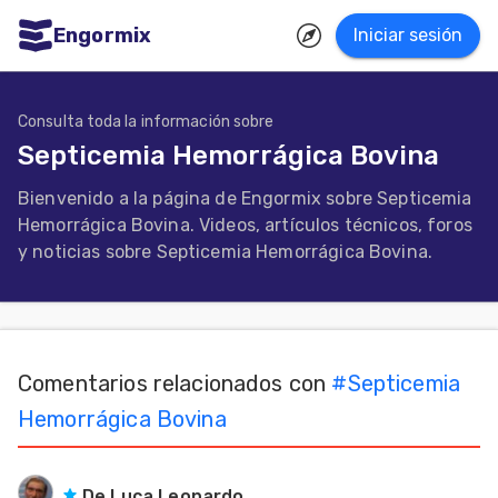
Engormix
Iniciar sesión
dades
ñol
Consulta toda la información sobre
Septicemia Hemorrágica Bovina
Agricultura
Bienvenido a la página de Engormix sobre Septicemia
Balanceados
Hemorrágica Bovina. Videos, artículos técnicos, foros
-
y noticias sobre Septicemia Hemorrágica Bovina.
Piensos
Avicultura
Ganadería
Comentarios relacionados con
#
Septicemia
Lechería
Hemorrágica Bovina
Micotoxinas
Porcicultura
De Luca Leonardo