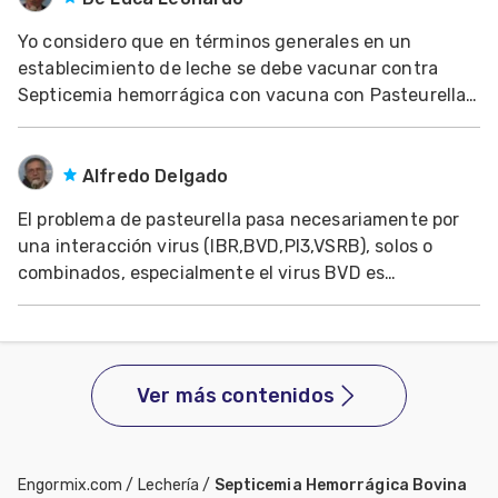
Mascotas
Yo considero que en términos generales en un
establecimiento de leche se debe vacunar contra
dades
Septicemia hemorrágica con vacuna con Pasteurella
s
hemolítica y una Vacuna contra enfermedades
producidas por Clostridium como es la 7 cepas o la 8
dades
cepas. Esta vacuna se debe de aplicar a todos los
Alfredo Delgado
gués
terneross
El problema de pasteurella pasa necesariamente por
una interacción virus (IBR,BVD,PI3,VSRB), solos o
combinados, especialmente el virus BVD es
inmunosupresor y esto facilita que la pasteurella
pueda colonizar con mayor facilidad el tracto
respiratorio posterior. No olvidar que se puede ailar
pasteur
Ver más contenidos
Engormix.com
/
Lechería
/
Septicemia Hemorrágica Bovina