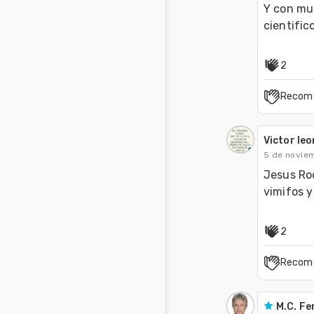
Y con muc
2
Recom
Victor le
5 de novie
Jesus Rod
vimifos y
2
Recom
M.C. Fe