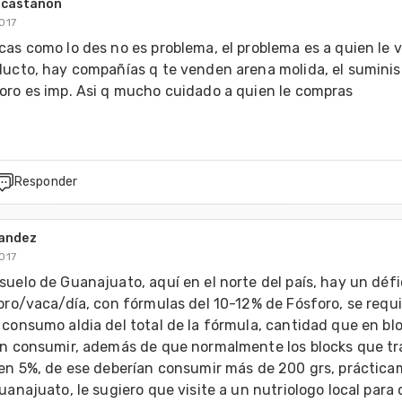
 castañon
017
as como lo des no es problema, el problema es a quien le v
ducto, hay compañías q te venden arena molida, el suminist
oro es imp. Asi q mucho cuidado a quien le compras 
Responder
andez
017
uelo de Guanajuato, aquí en el norte del país, hay un défic
oro/vaca/día, con fórmulas del 10-12% de Fósforo, se requi
consumo aldia del total de la fórmula, cantidad que en bloc
an consumir, además de que normalmente los blocks que tr
 en 5%, de ese deberían consumir más de 200 grs, práctica
uanajuato, le sugiero que visite a un nutriologo local para q