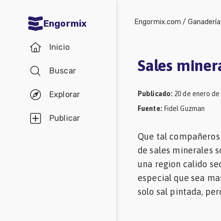
Engormix.com
/
Ganadería
Engormix
Comunidades
Inicio
en español
Sales miner
Buscar
Agricultura
Balanceados
Publicado
:
20 de enero de
Explorar
Fuente
:
Fidel Guzman
-
Publicar
Piensos
Que tal compañeros!
Avicultura
de sales minerales s
Ganadería
una region calido se
especial que sea mas
Lechería
solo sal pintada, per
Micotoxinas
Porcicultura