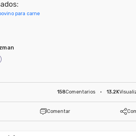
nados:
ovino para carne
uzman
158
Comentarios
·
13.2K
Visuali
Comentar
Com