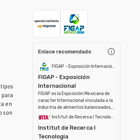
Enlace recomendado
FIGAP - Exposición Internacional
FIGAP - Exposición
Internacional
tipos
FIGAP es la Exposición Mexicana de
o para
caracter Internacional vinculada a la
ca en
industria de alimentos balanceados,
o son
salud, nutrición y genética en
Institut de Recerca I Tecnologia Agroalimen
producción anima
Institut de Recerca I
Tecnologia