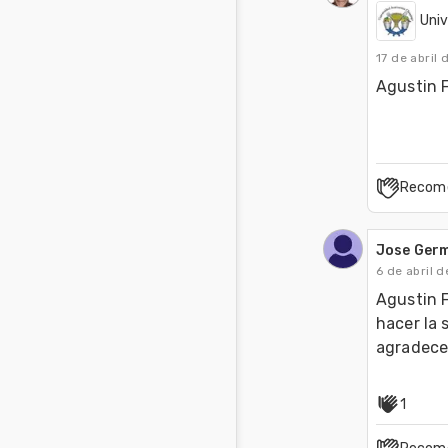
Uni
17 de abril 
Agustin F
Recom
Jose Germ
6 de abril 
Agustin F
hacer la 
agradecer
1