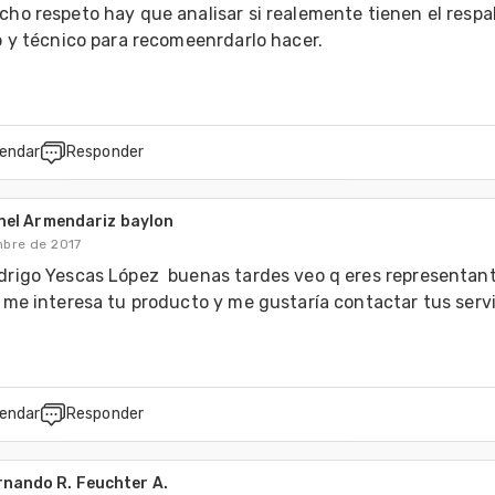
ho respeto hay que analisar si realemente tienen el respal
endar
Responder
onel Armendariz baylon
mbre de 2017
rigo Yescas López  buenas tardes veo q eres representant
 me interesa tu producto y me gustaría contactar tus serv
endar
Responder
rnando R. Feuchter A.