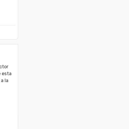
tor 
 esta 
 la 