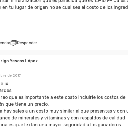
 sal mineralización que es parecida que es 15-10 P- Ca es d
 en tu lugar de origen no se cual sea el costo de los ingred
endar
Responder
rigo Yescas López
mbre de 2017
lix 

rdes.

reo que es importante a este costo incluirle los costos de 
n que tiene un precio.

a hay sales a un costo muy similar al que presentas y con u
ance de minerales y vitaminas y con respaldos de calidad 
onales que le dan una mayor seguridad a los ganaderos.
