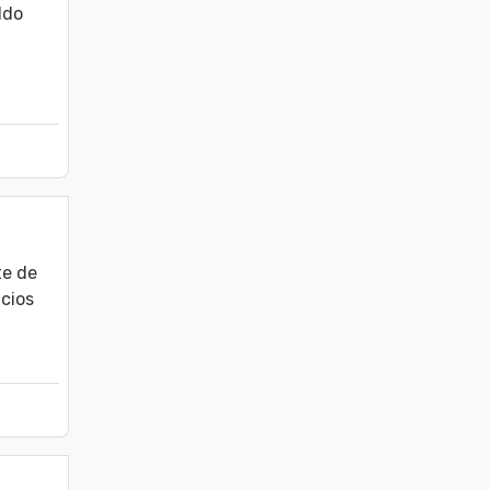
do 
e de 
icios