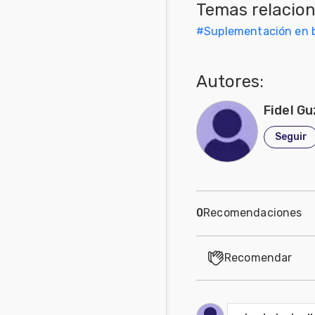
Temas relacio
Mascotas
#
Suplementación en b
Comunidades
en inglés
Autores:
Comunidades
Fidel G
en portugués
Seguir
0
Recomendaciones
Recomendar