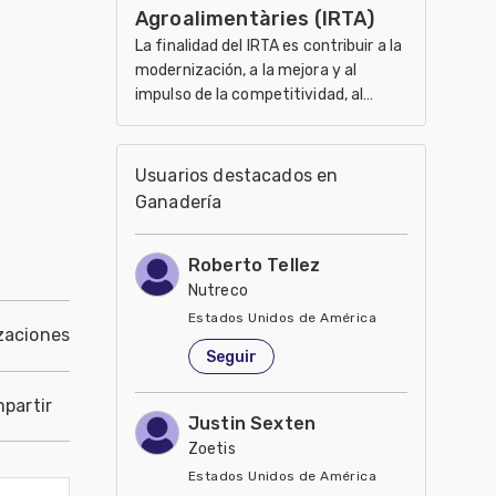
Agroalimentàries (IRTA)
La finalidad del IRTA es contribuir a la
modernización, a la mejora y al
impulso de la competitividad, al
desarrollo sostenible de los sectores
agrario, ali
Usuarios destacados en
Ganadería
Roberto Tellez
Nutreco
Estados Unidos de América
zaciones
Seguir
partir
Justin Sexten
Zoetis
Estados Unidos de América