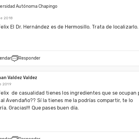
versidad Autónoma Chapingo
de 2018
elix El Dr. Hernández es de Hermosillo. Trata de localizarlo.
endar
Responder
an Valdez Valdez
de 2019
elix  de casualidad tienes los ingredientes que se ocupan p
sal Avendaño?? Sí la tienes me la podrías compartir, te lo 
ía. Gracias!!! Que pases buen día.