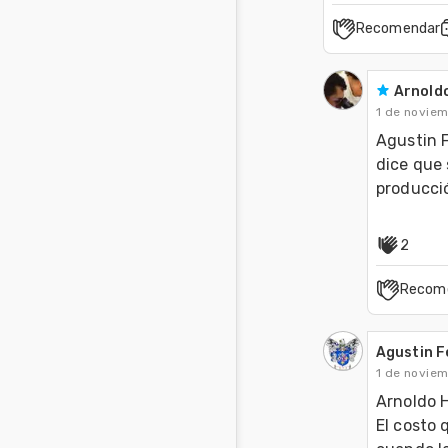
Recomendar
Arnold
1 de noviem
Agustin F
dice que 
producció
2
Recom
Agustin Fe
1 de noviem
Arnoldo 
El costo 