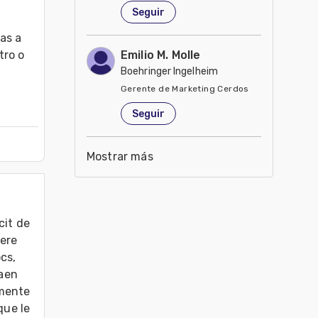
Seguir
as a 
ro o 
Emilio M. Molle
Boehringer Ingelheim
Gerente de Marketing Cerdos
Estados Unidos de América
Seguir
Mostrar más
it de 
ere 
s, 
aen 
mente 
ue le 