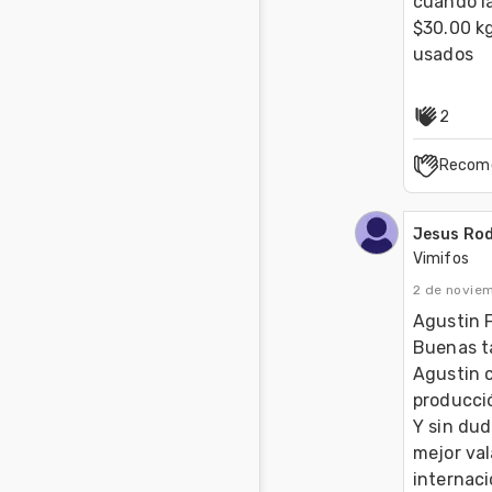
cuando la
$30.00 kg
usados 
2
Recom
Jesus Rod
Vimifos
2 de novie
Agustin Fe
Buenas ta
Agustin c
producció
Y sin dud
mejor val
internaci