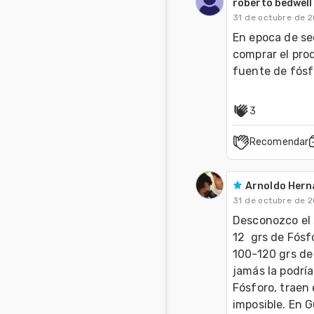
roberto bedwell
31 de octubre de 2
En epoca de sec
comprar el pro
fuente de fósf
3
Recomendar
Arnoldo Hern
31 de octubre de 2
Desconozco el s
12  grs de Fósf
100-120 grs de 
jamás la podrí
Fósforo, traen
imposible. En G