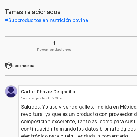
Mascotas
Temas relacionados:
#
Subproductos en nutrición bovina
dades
s
1
dades
gués
Recomendaciones
Recomendar
Carlos Chavez Delgadillo
14 de agosto de 2006
Saludos. Yo uso y vendo galleta molida en México;
revoltura, ya que es un producto con proveedor d
composición excelente, tanto así como para sustit
continuación te mando los datos bromatológicos q
electrónico para cualquier duda o comentario.
