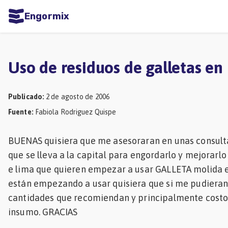
Engormix
dades
ñol
Uso de residuos de galletas en
Agricultura
Balanceados
Publicado
:
2 de agosto de 2006
Fuente
:
Fabiola Rodriguez Quispe
-
Piensos
BUENAS quisiera que me asesoraran en unas consult
Avicultura
que se lleva a la capital para engordarlo y mejorar
Ganadería
e lima que quieren empezar a usar GALLETA molida es
están empezando a usar quisiera que si me pudieran 
Lechería
cantidades que recomiendan y principalmente costo o
Micotoxinas
insumo. GRACIAS
Porcicultura