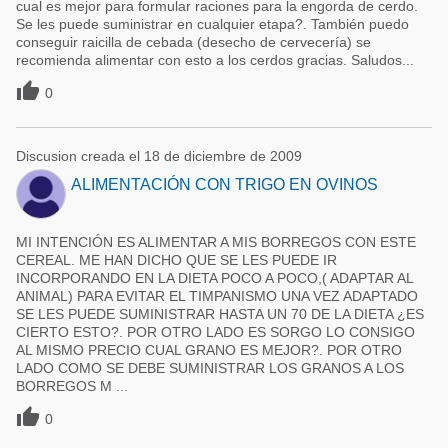
cual es mejor para formular raciones para la engorda de cerdo.
Se les puede suministrar en cualquier etapa?. También puedo
conseguir raicilla de cebada (desecho de cervecería) se
recomienda alimentar con esto a los cerdos gracias. Saludos...

0
Discusion creada el 18 de diciembre de 2009
ALIMENTACIÓN CON TRIGO EN OVINOS
MI INTENCIÓN ES ALIMENTAR A MIS BORREGOS CON ESTE
CEREAL. ME HAN DICHO QUE SE LES PUEDE IR
INCORPORANDO EN LA DIETA POCO A POCO,( ADAPTAR AL
ANIMAL) PARA EVITAR EL TIMPANISMO UNA VEZ ADAPTADO
SE LES PUEDE SUMINISTRAR HASTA UN 70 DE LA DIETA ¿ES
CIERTO ESTO?. POR OTRO LADO ES SORGO LO CONSIGO
AL MISMO PRECIO CUAL GRANO ES MEJOR?. POR OTRO
LADO COMO SE DEBE SUMINISTRAR LOS GRANOS A LOS
BORREGOS M ...

0