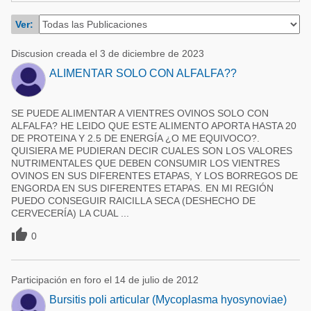
Acuacultura
Comunidades en portugués
Ver:
Micotoxinas
Micotoxinas
Discusion creada el 3 de diciembre de 2023
Avicultura
Avicultura
ALIMENTAR SOLO CON ALFALFA??
Porcicultura
Porcicultura
Lechería
SE PUEDE ALIMENTAR A VIENTRES OVINOS SOLO CON
Ganadería
ALFALFA? HE LEIDO QUE ESTE ALIMENTO APORTA HASTA 20
Balanceados - Piensos
DE PROTEINA Y 2.5 DE ENERGÍA ¿O ME EQUIVOCO?.
Lechería
QUISIERA ME PUDIERAN DECIR CUALES SON LOS VALORES
NUTRIMENTALES QUE DEBEN CONSUMIR LOS VIENTRES
OVINOS EN SUS DIFERENTES ETAPAS, Y LOS BORREGOS DE
ENGORDA EN SUS DIFERENTES ETAPAS. EN MI REGIÓN
PUEDO CONSEGUIR RAICILLA SECA (DESHECHO DE
CERVECERÍA) LA CUAL ...

0
Participación en foro el 14 de julio de 2012
Bursitis poli articular (Mycoplasma hyosynoviae)