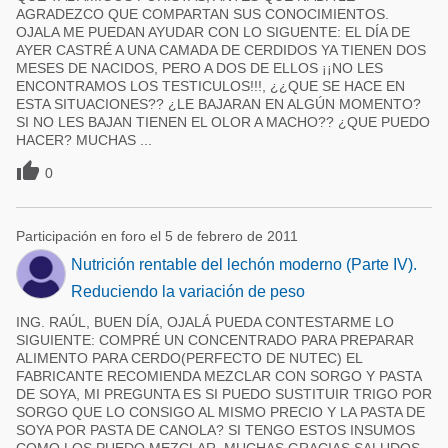
AGRADEZCO QUE COMPARTAN SUS CONOCIMIENTOS.
OJALA ME PUEDAN AYUDAR CON LO SIGUENTE: EL DÍA DE
AYER CASTRÉ A UNA CAMADA DE CERDIDOS YA TIENEN DOS
MESES DE NACIDOS, PERO A DOS DE ELLOS ¡¡NO LES
ENCONTRAMOS LOS TESTICULOS!!!, ¿¿QUE SE HACE EN
ESTA SITUACIONES?? ¿LE BAJARAN EN ALGÚN MOMENTO?
SI NO LES BAJAN TIENEN EL OLOR A MACHO?? ¿QUE PUEDO
HACER? MUCHAS ...

0
Participación en foro el 5 de febrero de 2011
Nutrición rentable del lechón moderno (Parte IV).
Reduciendo la variación de peso
ING. RAÚL, BUEN DÍA, OJALÁ PUEDA CONTESTARME LO
SIGUIENTE: COMPRÉ UN CONCENTRADO PARA PREPARAR
ALIMENTO PARA CERDO(PERFECTO DE NUTEC) EL
FABRICANTE RECOMIENDA MEZCLAR CON SORGO Y PASTA
DE SOYA, MI PREGUNTA ES SI PUEDO SUSTITUIR TRIGO POR
SORGO QUE LO CONSIGO AL MISMO PRECIO Y LA PASTA DE
SOYA POR PASTA DE CANOLA? SI TENGO ESTOS INSUMOS