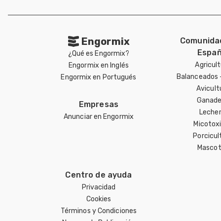
Engormix
Comunida
Españ
¿Qué es Engormix?
Agricul
Engormix en Inglés
Balanceados 
Engormix en Portugués
Avicult
Ganade
Empresas
Lecher
Anunciar en Engormix
Micotox
Porcicul
Mascot
Centro de ayuda
Privacidad
Cookies
Términos y Condiciones