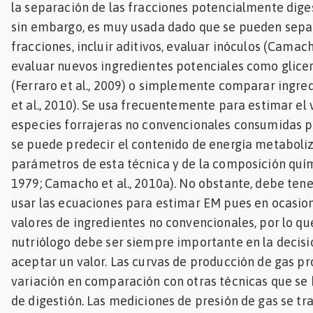
la separación de las fracciones potencialmente diges
Mascotas
sin embargo, es muy usada dado que se pueden sepa
fracciones, incluir aditivos, evaluar inóculos (Camacho
dades
evaluar nuevos ingredientes potenciales como glicero
s
(Ferraro et al., 2009) o simplemente comparar ingr
dades
et al., 2010). Se usa frecuentemente para estimar el 
gués
especies forrajeras no convencionales consumidas p
se puede predecir el contenido de energía metaboliza
parámetros de esta técnica y de la composición quím
1979; Camacho et al., 2010a). No obstante, debe ten
usar las ecuaciones para estimar EM pues en ocasio
valores de ingredientes no convencionales, por lo que
nutriólogo debe ser siempre importante en la decisió
aceptar un valor. Las curvas de producción de gas p
variación en comparación con otras técnicas que se
de digestión. Las mediciones de presión de gas se t