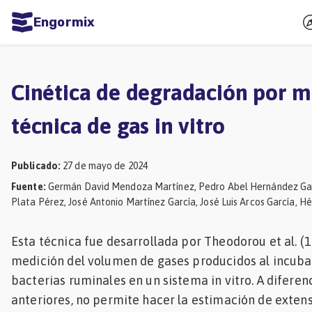
Engormix
dades
ñol
Cinética de degradación por m
Agricultura
técnica de gas in vitro
Balanceados
-
Publicado
:
27 de mayo de 2024
Piensos
Fuente
:
Germán David Mendoza Martínez, Pedro Abel Hernández Gar
Plata Pérez, José Antonio Martínez García, José Luis Arcos García, 
Avicultura
Ganadería
Esta técnica fue desarrollada por Theodorou et al. (1
Lechería
medición del volumen de gases producidos al incuba
bacterias ruminales en un sistema in vitro. A diferen
Micotoxinas
anteriores, no permite hacer la estimación de extens
Porcicultura