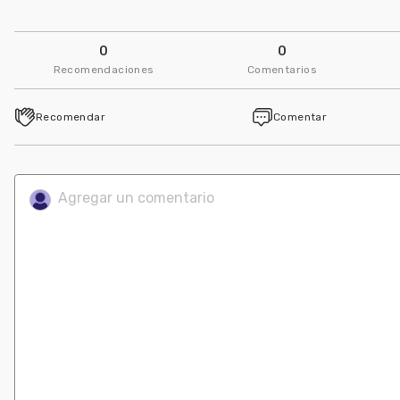
Universidad Autónoma Metropolitana - UAM (Méxi
0
0
Seguir
Recomendaciones
Comentarios
José Luis Arcos Garcia
Recomendar
Comentar
Universidad Autónoma Metropolitana - UAM (Méxi
Seguir
Dr. Pedro A. Hernández G.
Seguir