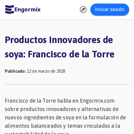
Engormix
Iniciar sesión
dades
ñol
Productos innovadores de
Agricultura
soya: Francisco de la Torre
Balanceados
-
Publicado
:
12 de marzo de 2018
Piensos
Avicultura
Ganadería
Francisco de la Torre habla en Engormix.com
sobre productos innovadores y alternativas de
Lechería
nuevos ingredientes de soya en la formulación de
Micotoxinas
alimentos balanceados y temas vinculados a la
Porcicultura