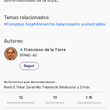
sustentabilidad de la soya...
Mascotas
Temas relacionados:
dades
s
#
Complejo Soja
#
Alimentos balanceados sustentables
dades
gués
Autores:
Francisco de la Torre
XPAND-AG
Seguir
Referentes que Recomendaron
:
Mario E Tobar Jaramillo, Fabiola de Belalcazar y 2 más
12
13
1.1K
Recomendaciones
Comentarios
Visualizaciones