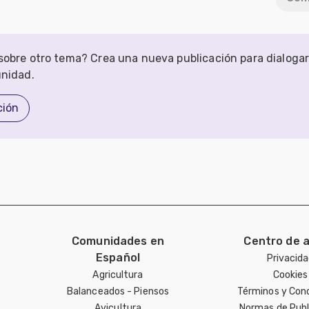
obre otro tema? Crea una nueva publicación para dialoga
unidad.
ción
Comunidades en
Centro de 
Español
Privacid
Agricultura
Cookies
Balanceados - Piensos
Términos y Con
Avicultura
Normas de Publ