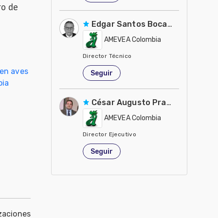
ro de
Edgar Santos Bocanegra
AMEVEA Colombia
Director Técnico
Colombia
 en aves
Seguir
bia
César Augusto Pradilla Landazá
AMEVEA Colombia
Director Ejecutivo
Colombia
Seguir
zaciones