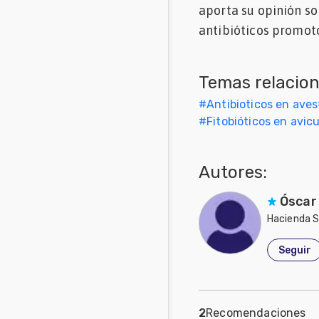
aporta su opinión so
Mascotas
antibióticos promoto
Comunidades
en inglés
Temas relacio
Comunidades
#
Antibioticos en aves
en portugués
#
Fitobióticos en avic
Autores:
Óscar
Hacienda S
Seguir
2
Recomendaciones