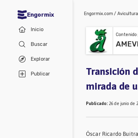
Engormix.com
/
Avicultur
Engormix
Comunidades
Inicio
en español
Contenido 
AMEVE
Buscar
Agricultura
Balanceados
Explorar
-
Transición d
Publicar
Piensos
mirada de u
Avicultura
Ganadería
Publicado
:
26 de junio de 
Lechería
Micotoxinas
Óscar Ricardo Buitra
Porcicultura