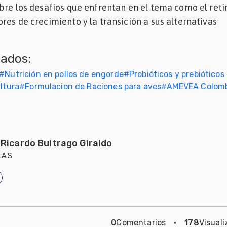
bre los desafios que enfrentan en el tema como el reti
res de crecimiento y la transición a sus alternativas
nados:
#
Nutrición en pollos de engorde
#
Probióticos y prebióticos
ultura
#
Formulacion de Raciones para aves
#
AMEVEA Colom
 Ricardo Buitrago Giraldo
.A.S
0
Comentarios
·
178
Visuali