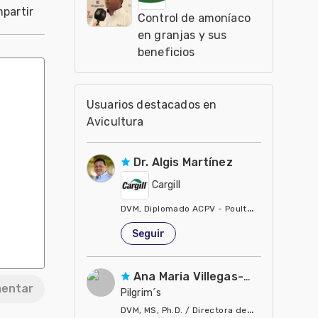
partir
Control de amoníaco
en granjas y sus
beneficios
Usuarios destacados en
Avicultura
Dr. Algis Martínez
Cargill
DVM, Diplomado ACPV - Poultry Veterinarian N
Estados Unidos de América
Seguir
Ana Maria Villegas-Gamble
entar
Pilgrim´s
DVM, MS, Ph.D. / Directora de Nutrición