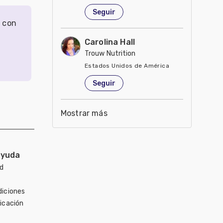
Estados Unidos de América
Seguir
r con
Carolina Hall
Trouw Nutrition
Estados Unidos de América
Seguir
Mostrar más
ayuda
ad
diciones
icación