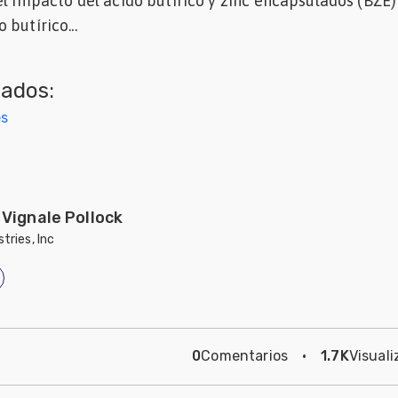
el impacto del ácido butírico y zinc encapsulados (BZE)
butírico...
nados:
es
 Vignale Pollock
tries, Inc
0
Comentarios
·
1.7K
Visuali