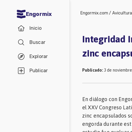
Engormix.com
/
Avicultur
Engormix
Comunidades
Inicio
en español
Integridad I
Buscar
Agricultura
zinc encaps
Balanceados
Explorar
-
Publicado
:
3 de noviembre
Publicar
Piensos
Avicultura
Ganadería
En diálogo con Engo
el XXV Congreso Lati
Lechería
zinc encapsulados so
Micotoxinas
engorda durante estr
Porcicultura