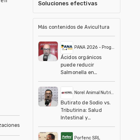
 en
Soluciones efectivas
Más contenidos de Avicultura
PANA 2026 - Programa intensivo y avanzado de alta gerencia en alimentación y nutrición aviar
Ácidos orgánicos
puede reducir
Salmonella en
alimentos
Norel Animal Nutrition
Butirato de Sodio vs.
Tributirina: Salud
Intestinal y
conversión
zaciones
Porfenc SRL