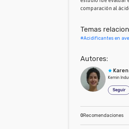
estudio fue evaluar 
Mascotas
comparación al ácido 
Comunidades
en inglés
Temas relacio
#
Acidificantes en av
Comunidades
en portugués
Autores:
Karen
Kemin Indus
Seguir
0
Recomendaciones