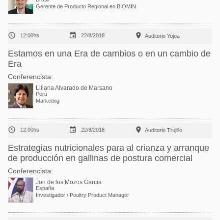
Gerente de Producto Regional en BIOMIN



12:00hs
22/8/2018
Auditorio Yojoa
Estamos en una Era de cambios o en un cambio de
Era
Conferencista:
Liliana Alvarado de Marsano
Perú
Marketing



12:00hs
22/8/2018
Auditorio Trujillo
Estrategias nutricionales para al crianza y arranque
de producción en gallinas de postura comercial
Conferencista:
Jon de los Mozos Garcia
España
Investigador / Poultry Product Manager