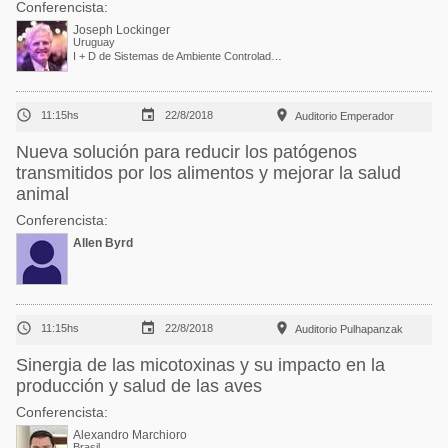
Conferencista:
Joseph Lockinger
Uruguay
I + D de Sistemas de Ambiente Controlado y Gerente de Ventas para América



11:15hs
22/8/2018
Auditorio Emperador
Nueva solución para reducir los patógenos
transmitidos por los alimentos y mejorar la salud
animal
Conferencista:
Allen Byrd



11:15hs
22/8/2018
Auditorio Pulhapanzak
Sinergia de las micotoxinas y su impacto en la
producción y salud de las aves
Conferencista:
Alexandro Marchioro
Brasil