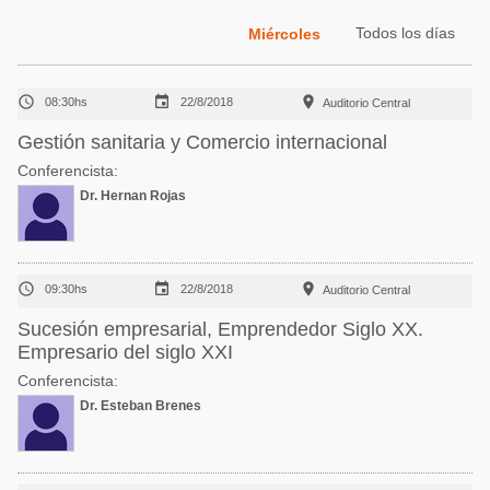
Acuacultura
Comunidades en portugués
Todos los días
Miércoles
Micotoxinas
Micotoxinas
Avicultura



08:30hs
22/8/2018
Auditorio Central
Avicultura
Porcicultura
Gestión sanitaria y Comercio internacional
Porcicultura
Lechería
Conferencista:
Ganadería
Dr. Hernan Rojas
Balanceados - Piensos
Lechería



09:30hs
22/8/2018
Auditorio Central
Sucesión empresarial, Emprendedor Siglo XX.
Empresario del siglo XXI
Conferencista:
Dr. Esteban Brenes