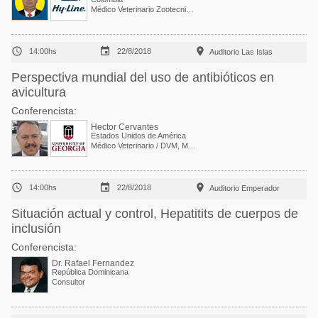
Médico Veterinario Zootecnista / Gerente para América Latina de Hy-Line



14:00hs
22/8/2018
Auditorio Las Islas
Perspectiva mundial del uso de antibióticos en
avicultura
Conferencista:
Hector Cervantes
Estados Unidos de América
Médico Veterinario / DVM, MSc, Dipl. ACPV / Senior Manager Poultry Veterinary Services



14:00hs
22/8/2018
Auditorio Emperador
Situación actual y control, Hepatitits de cuerpos de
inclusión
Conferencista:
Dr. Rafael Fernandez
República Dominicana
Consultor