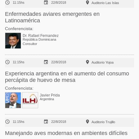



11:15hs
22/8/2018
Auditorio Las Islas
Enfermedades aviares emergentes en
Latinoamérica
Conferencista:
Dr. Rafael Fernandez
República Dominicana
Consultor



11:15hs
22/8/2018
Auditorio Yojoa
Experiencia argentina en el aumento del consumo
percápita de huevo de mesa
Conferencista:
Javier Prida
Argentina



11:15hs
22/8/2018
Auditorio Trujillo
Manejando aves modernas en ambientes difíciles