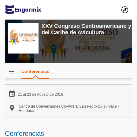
Engormix
Comunidades en español
XXV Congreso Centroamericano y
del Caribe de Avicultura
Agricultura
Balanceados - Piensos
Avicultura
Ganadería
menu
Conferencias
Lechería
Micotoxinas

21 al 23 de Agosto de 2018
Porcicultura

Centro de Convenciones COPANTL San Pedro Sula - Valle -
Honduras
Mascotas
Comunidades en inglés
Conferencias