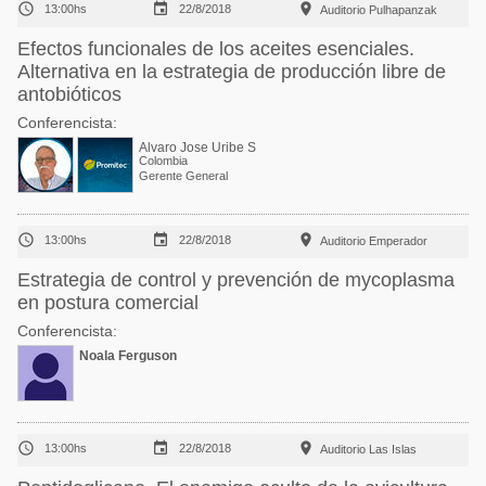



13:00hs
22/8/2018
Auditorio Pulhapanzak
Efectos funcionales de los aceites esenciales.
Alternativa en la estrategia de producción libre de
antobióticos
Conferencista:
Alvaro Jose Uribe S
Colombia
Gerente General



13:00hs
22/8/2018
Auditorio Emperador
Estrategia de control y prevención de mycoplasma
en postura comercial
Conferencista:
Noala Ferguson



13:00hs
22/8/2018
Auditorio Las Islas