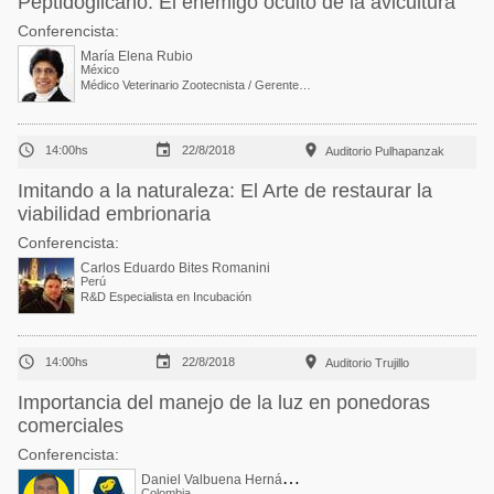
Peptidoglicano. El enemigo oculto de la avicultura
Conferencista:
María Elena Rubio
México
Médico Veterinario Zootecnista / Gerente de Eubióticos en DSM



14:00hs
22/8/2018
Auditorio Pulhapanzak
Imitando a la naturaleza: El Arte de restaurar la
viabilidad embrionaria
Conferencista:
Carlos Eduardo Bites Romanini
Perú
R&D Especialista en Incubación



14:00hs
22/8/2018
Auditorio Trujillo
Importancia del manejo de la luz en ponedoras
comerciales
Conferencista:
D
aniel Valbuena Hernández
Colombia