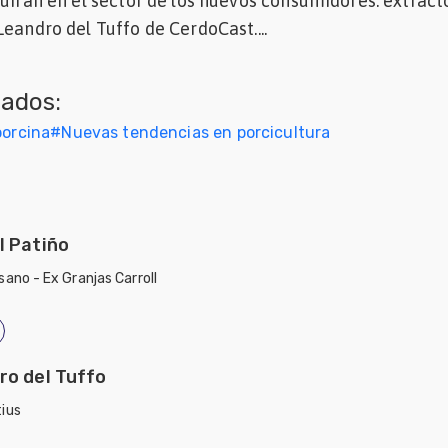
luirán en el sector de los nuevos consumidores. extract
Leandro del Tuffo de CerdoCast....
nados:
porcina
#
Nuevas tendencias en porcicultura
l Patiño
sano - Ex Granjas Carroll
ro del Tuffo
ius