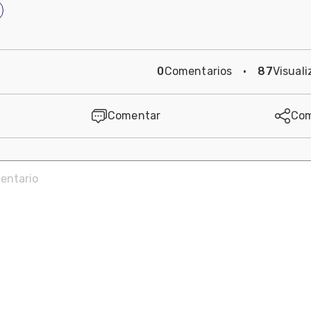
0
Comentarios
·
87
Visuali
Comentar
Com