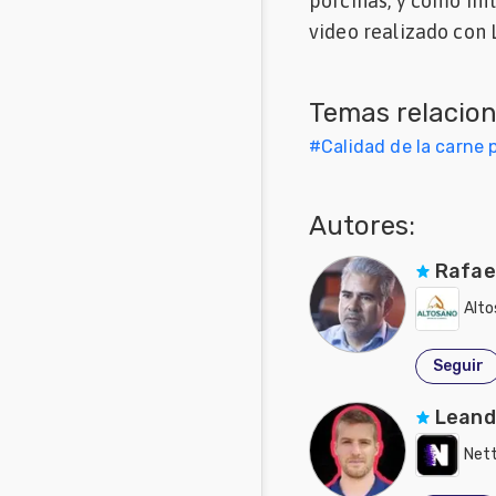
porcinas; y como inf
Mascotas
video realizado con 
Comunidades
en inglés
Temas relacio
#
Calidad de la carne 
Comunidades
en portugués
Autores:
Rafae
Alto
Seguir
Leand
Nett