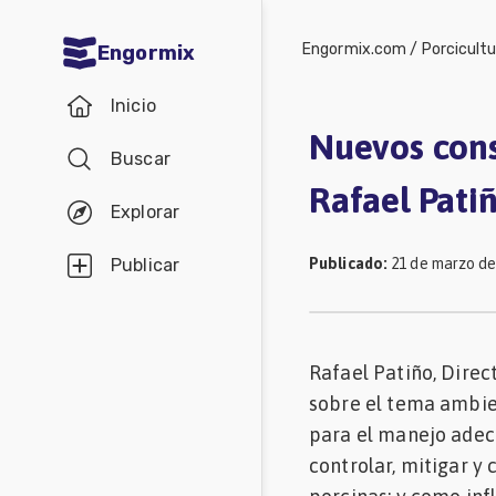
Engormix.com
/
Porcicult
Engormix
Comunidades
Inicio
en español
Nuevos cons
Buscar
Agricultura
Rafael Pati
Balanceados
Explorar
-
Publicado
:
21 de marzo de
Publicar
Piensos
Avicultura
Ganadería
Rafael Patiño, Direc
sobre el tema ambien
Lechería
para el manejo adecu
Micotoxinas
controlar, mitigar y
Porcicultura