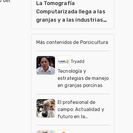
o del
La Tomografía
Computarizada llega a las
granjas y a las industrias
agroalimentarias
Más contenidos de Porcicultura
Tryadd
Tecnología y
estrategias de manejo
en granjas porcinas
El profesional de
campo: Actualidad y
futuro en la
producción animal