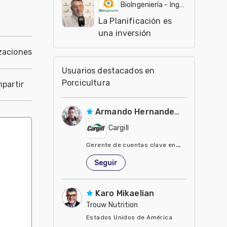
BioIngeniería - Ingeniería aplicada a la nutrición animal
La Planificación es
una inversión
zaciones
Usuarios destacados en
Porcicultura
partir
Armando Hernandez Silva
Cargill
Gerente de cuentas clave en Cargill
Estados Unidos de América
Seguir
Karo Mikaelian
Trouw Nutrition
Estados Unidos de América