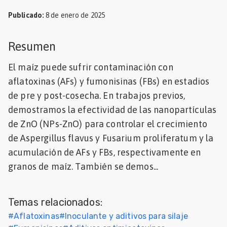
Mascotas
Publicado
:
8 de enero de 2025
dades
Resumen
s
El maíz puede sufrir contaminación con
dades
aflatoxinas (AFs) y fumonisinas (FBs) en estadios
gués
de pre y post-cosecha. En trabajos previos,
demostramos la efectividad de las nanopartículas
de ZnO (NPs-ZnO) para controlar el crecimiento
de Aspergillus flavus y Fusarium proliferatum y la
acumulación de AFs y FBs, respectivamente en
granos de maíz. También se demos...
Temas relacionados:
#
Aflatoxinas
#
Inoculante y aditivos para silaje