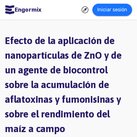
Engormix
Iniciar sesión
dades
ñol
Efecto de la aplicación de
Agricultura
nanopartículas de ZnO y de
Balanceados
un agente de biocontrol
-
Piensos
sobre la acumulación de
Avicultura
aflatoxinas y fumonisinas y
Ganadería
sobre el rendimiento del
Lechería
Micotoxinas
maíz a campo
Porcicultura