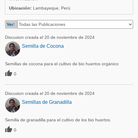
Acuacultura
Comunidades en portugués
Ubicación:
Lambayeque, Perú
Micotoxinas
Micotoxinas
Ver:
Avicultura
Avicultura
Porcicultura
Discusion creada el 20 de noviembre de 2024
Porcicultura
Semilla de Cocona
Lechería
Ganadería
Balanceados - Piensos
Semillas de cocona para el cultivo de bio huertos orgánico
Lechería

0
Discusion creada el 20 de noviembre de 2024
Semillas de Granadilla
Semilla de granadilla para el cultivo de los bio huertos.

0