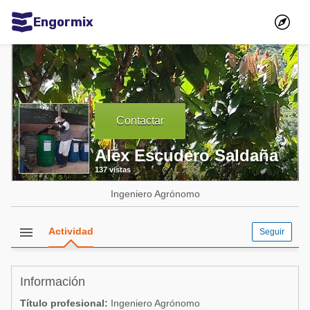
Engormix
Comunidades en español
Agricultura
Balanceados - Piensos
Contactar
Avicultura
Alex Escudero Saldaña
Ganadería
137 vistas
Lechería
Ingeniero Agrónomo
Micotoxinas
Porcicultura
menu
Actividad
Seguir
Mascotas
Información
Comunidades en inglés
Título profesional:
Ingeniero Agrónomo