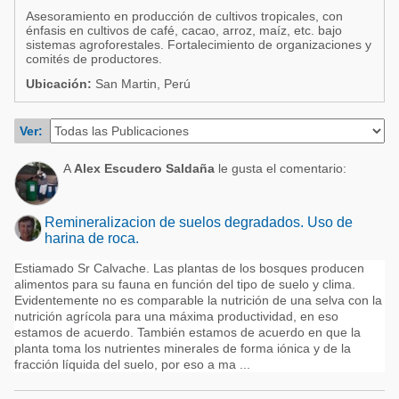
Acuacultura
Asesoramiento en producción de cultivos tropicales, con
Comunidades en portugués
énfasis en cultivos de café, cacao, arroz, maíz, etc. bajo
Micotoxinas
sistemas agroforestales. Fortalecimiento de organizaciones y
Micotoxinas
comités de productores.
Avicultura
Ubicación:
San Martin, Perú
Avicultura
Porcicultura
Porcicultura
Ver:
Lechería
Ganadería
Balanceados - Piensos
A
Alex Escudero Saldaña
le gusta el comentario:
Lechería
Remineralizacion de suelos degradados. Uso de
harina de roca.
Estiamado Sr Calvache. Las plantas de los bosques producen
alimentos para su fauna en función del tipo de suelo y clima.
Evidentemente no es comparable la nutrición de una selva con la
nutrición agrícola para una máxima productividad, en eso
estamos de acuerdo. También estamos de acuerdo en que la
planta toma los nutrientes minerales de forma iónica y de la
fracción líquida del suelo, por eso a ma ...