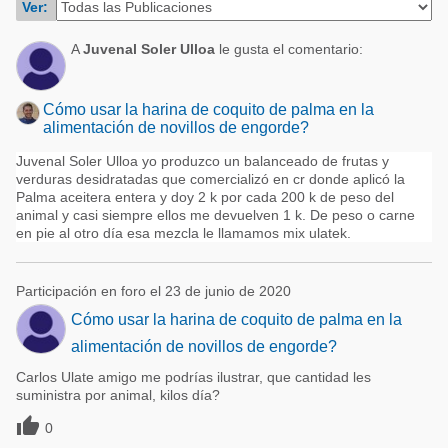
Ver:
Acuacultura
Comunidades en portugués
Micotoxinas
A
Juvenal Soler Ulloa
le gusta el comentario:
Micotoxinas
Avicultura
Avicultura
Cómo usar la harina de coquito de palma en la
Porcicultura
alimentación de novillos de engorde?
Porcicultura
Lechería
Juvenal Soler Ulloa yo produzco un balanceado de frutas y
Ganadería
verduras desidratadas que comercializó en cr donde aplicó la
Balanceados - Piensos
Palma aceitera entera y doy 2 k por cada 200 k de peso del
Lechería
animal y casi siempre ellos me devuelven 1 k. De peso o carne
en pie al otro día esa mezcla le llamamos mix ulatek.
Participación en foro el 23 de junio de 2020
Cómo usar la harina de coquito de palma en la
alimentación de novillos de engorde?
Carlos Ulate amigo me podrías ilustrar, que cantidad les
suministra por animal, kilos día?

0