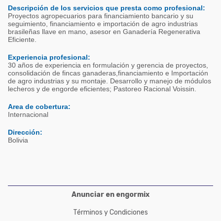
Acuacultura
Descripción de los servicios que presta como profesional:
Comunidades en portugués
Proyectos agropecuarios para financiamiento bancario y su
Micotoxinas
seguimiento, financiamiento e importación de agro industrias
Micotoxinas
brasileñas llave en mano, asesor en Ganadería Regenerativa
Avicultura
Eficiente.
Avicultura
Porcicultura
Experiencia profesional:
30 años de experiencia en formulación y gerencia de proyectos,
Porcicultura
consolidación de fincas ganaderas,financiamiento e Importación
Lechería
de agro industrias y su montaje. Desarrollo y manejo de módulos
Ganadería
lecheros y de engorde eficientes; Pastoreo Racional Voissin.
Balanceados - Piensos
Lechería
Area de cobertura:
Internacional
Dirección:
Bolivia
Anunciar en engormix
Términos y Condiciones