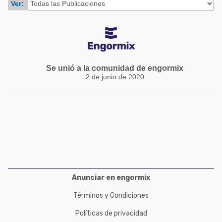
Ver:
Acuacultura
Comunidades en portugués
Micotoxinas
Micotoxinas
Avicultura
Avicultura
Porcicultura
Porcicultura
Se unió a la comunidad de engormix
Lechería
2 de junio de 2020
Ganadería
Balanceados - Piensos
Lechería
Anunciar en engormix
Términos y Condiciones
Políticas de privacidad