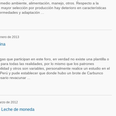
, medio ambiente, alimentación, manejo, otros. Respecto a la
mayor selección por producción hay deterioro en características
fermedades y adaptación ...
 enero de 2013
ina
gas que participan en este foro, en verdad no existe una plantilla o
o para todas las realidades, por lo mismo que los patrones
ilidad y otros son variables, personalmente realice un estudio en el
Perú y pude establecer que donde hubo un brote de Carbunco
sario revacunar ...
marzo de 2012
 - Leche de moneda