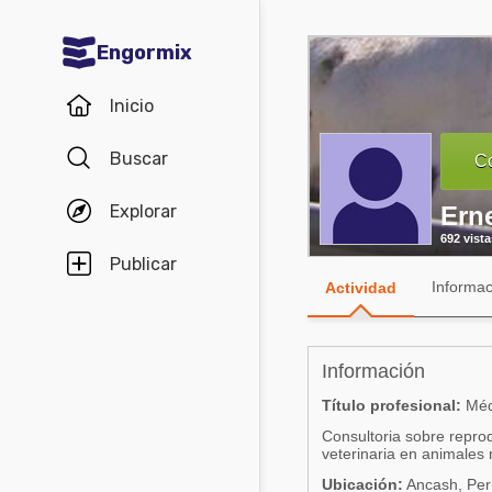
Engormix
Comunidades en español
Inicio
Agricultura
Buscar
Co
Balanceados - Piensos
Explorar
Ern
Avicultura
692 vista
Ganadería
Publicar
Informac
Actividad
Lechería
Micotoxinas
Información
Porcicultura
Título profesional:
Médi
Mascotas
Consultoria sobre reprod
veterinaria en animales
Comunidades en inglés
Ubicación:
Ancash, Per