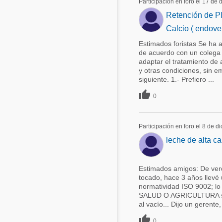
Participación en foro el 17 de
Retención de Pl
Calcio ( endove
Estimados foristas Se ha a
de acuerdo con un colega 
adaptar el tratamiento de 
y otras condiciones, sin e
siguiente. 1.- Prefiero ...

0
Participación en foro el 8 de 
leche de alta ca
Estimados amigos: De ver
tocado, hace 3 años llevé
normatividad ISO 9002; l
SALUD O AGRICULTURA se 
al vacío... Dijo un gerente,

0