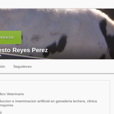
ntactar
esto Reyes Perez
s
ión
Seguidores
co Veterinario
uccion e inseminacion artificial en ganaderia lechera, clinica
 mayores
ú