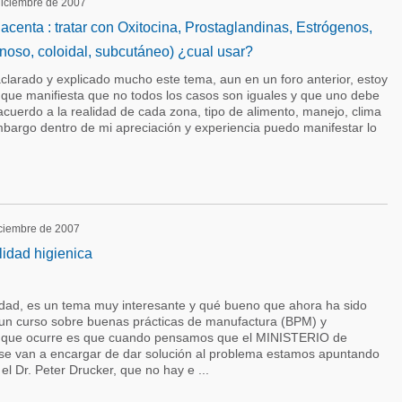
 diciembre de 2007
acenta : tratar con Oxitocina, Prostaglandinas, Estrógenos,
noso, coloidal, subcutáneo) ¿cual usar?
clarado y explicado mucho este tema, aun en un foro anterior, estoy
que manifiesta que no todos los casos son iguales y que uno debe
acuerdo a la realidad de cada zona, tipo de alimento, manejo, clima
mbargo dentro de mi apreciación y experiencia puedo manifestar lo
diciembre de 2007
lidad higienica
dad, es un tema muy interesante y qué bueno que ahora ha sido
 un curso sobre buenas prácticas de manufactura (BPM) y
o que ocurre es que cuando pensamos que el MINISTERIO de
van a encargar de dar solución al problema estamos apuntando
 el Dr. Peter Drucker, que no hay e ...