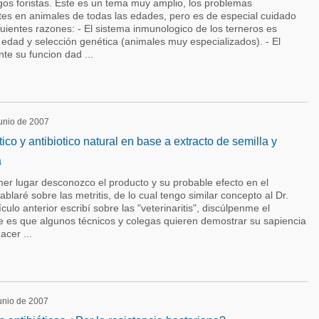
gos foristas. Este es un tema muy amplio, los problemas
ntes en animales de todas las edades, pero es de especial cuidado
iguientes razones: - El sistema inmunologico de los terneros es
 edad y selección genética (animales muy especializados). - El
te su funcion dad ...
junio de 2007
ptico y antibiotico natural en base a extracto de semilla y
a
er lugar desconozco el producto y su probable efecto en el
Hablaré sobre las metritis, de lo cual tengo similar concepto al Dr.
culo anterior escribí sobre las "veterinaritis", discúlpenme el
re es que algunos técnicos y colegas quieren demostrar su sapiencia
cer ...
junio de 2007