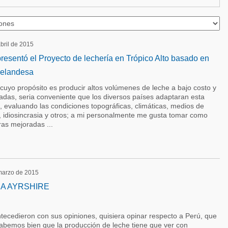
abril de 2015
resentó el Proyecto de lechería en Trópico Alto basado en
zelandesa
 cuyo propósito es producir altos volúmenes de leche a bajo costo y
das, seria conveniente que los diversos países adaptaran esta
, evaluando las condiciones topográficas, climáticas, medios de
, idiosincrasia y otros; a mi personalmente me gusta tomar como
ras mejoradas ...
 marzo de 2015
A AYRSHIRE
tecedieron con sus opiniones, quisiera opinar respecto a Perú, que
bemos bien que la producción de leche tiene que ver con