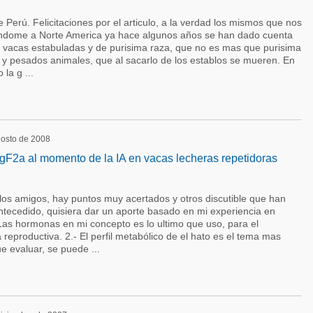
 Perú. Felicitaciones por el articulo, a la verdad los mismos que nos
iendome a Norte America ya hace algunos años se han dado cuenta
r vacas estabuladas y de purisima raza, que no es mas que purisima
y pesados animales, que al sacarlo de los establos se mueren. En
la g ...
agosto de 2008
gF2a al momento de la IA en vacas lecheras repetidoras
 los amigos, hay puntos muy acertados y otros discutible que han
tecedido, quisiera dar un aporte basado en mi experiencia en
 Las hormonas en mi concepto es lo ultimo que uso, para el
 reproductiva. 2.- El perfil metabólico de el hato es el tema mas
e evaluar, se puede ...