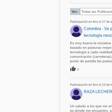
Acuacultura
Comunidades en portugués
Ver:
Micotoxinas
Micotoxinas
Participación en foro el 27 de 
Avicultura
Colombia - Se p
Avicultura
Porcicultura
tecnología neo
Porcicultura
Lechería
Es muy buena la iniciativa
Ganadería
basado en pasturas mejora
Balanceados - Piensos
tecnología a cada realidad
Lechería
comunicación (carreteras)
punto de partida las pastu

2
Participación en foro el 23 de
RAZA LECHER
Un saludo a los que me an
es donde me encuentro, sa