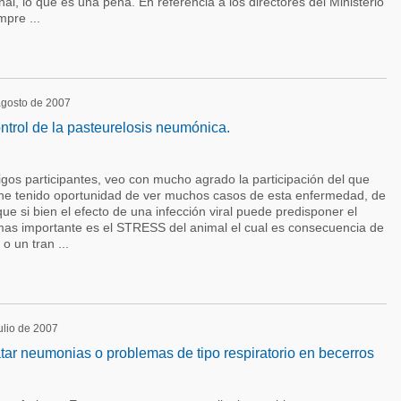
al, lo que es una pena. En referencia a los directores del Ministerio
mpre ...
 agosto de 2007
ntrol de la pasteurelosis neumónica.
igos participantes, veo con mucho agrado la participación del que
he tenido oportunidad de ver muchos casos de esta enfermedad, de
ue si bien el efecto de una infección viral puede predisponer el
mas importante es el STRESS del animal el cual es consecuencia de
 un tran ...
julio de 2007
ar neumonias o problemas de tipo respiratorio en becerros