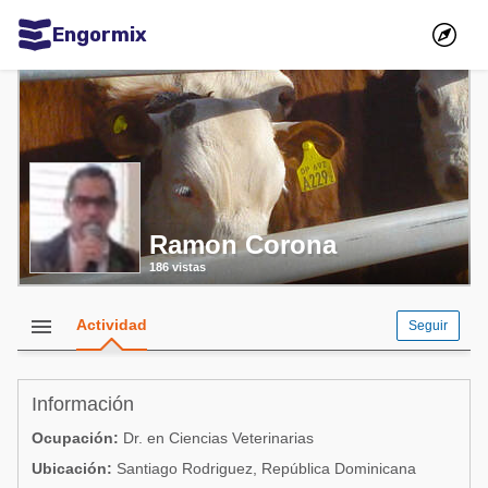
Engormix
Comunidades en español
Agricultura
Balanceados - Piensos
Avicultura
Ramon Corona
Ganadería
186 vistas
Lechería
Micotoxinas
menu
Actividad
Seguir
Porcicultura
Mascotas
Información
Ocupación:
Dr. en Ciencias Veterinarias
Comunidades en inglés
Ubicación:
Santiago Rodriguez, República Dominicana