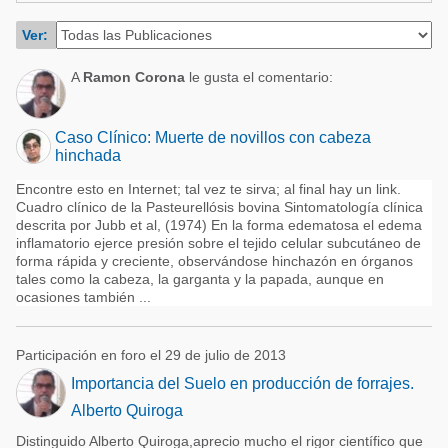
Acuacultura
Comunidades en portugués
Ver:
Micotoxinas
Micotoxinas
A
Ramon Corona
le gusta el comentario:
Avicultura
Avicultura
Porcicultura
Porcicultura
Caso Clínico: Muerte de novillos con cabeza
Lechería
hinchada
Ganadería
Balanceados - Piensos
Encontre esto en Internet; tal vez te sirva; al final hay un link.
Cuadro clínico de la Pasteurellósis bovina Sintomatología clínica
Lechería
descrita por Jubb et al, (1974) En la forma edematosa el edema
inflamatorio ejerce presión sobre el tejido celular subcutáneo de
forma rápida y creciente, observándose hinchazón en órganos
tales como la cabeza, la garganta y la papada, aunque en
ocasiones también ...
Participación en foro el 29 de julio de 2013
Importancia del Suelo en producción de forrajes.
Alberto Quiroga
Distinguido Alberto Quiroga,aprecio mucho el rigor científico que