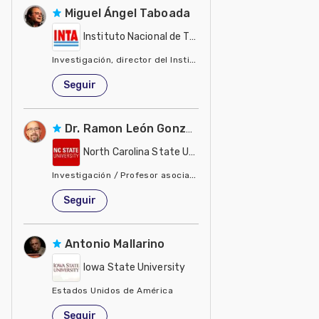
Miguel Ángel Taboada
Instituto Nacional de Tecnología Agropecuaria - IN
Investigación, director del Instituto de Suelos del INTA
Estados Unidos de América
Seguir
Dr. Ramon León González
North Carolina State University - NCSU
Investigación / Profesor asociado, biología y ecología de ma
Estados Unidos de América
Seguir
Antonio Mallarino
Iowa State University
Estados Unidos de América
Seguir