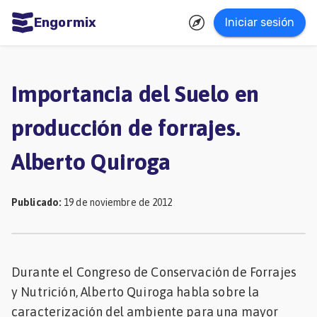
Engormix
Iniciar sesión
dades
ñol
Importancia del Suelo en
Agricultura
producción de forrajes.
Balanceados
Alberto Quiroga
-
Piensos
Publicado
:
19 de noviembre de 2012
Avicultura
Ganadería
Lechería
Durante el Congreso de Conservación de Forrajes
Micotoxinas
y Nutrición, Alberto Quiroga habla sobre la
Porcicultura
caracterización del ambiente para una mayor