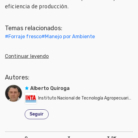
eficiencia de producción.
Mascotas
dades
Temas relacionados:
s
#
Forraje fresco
#
Manejo por Ambiente
dades
gués
Continuar leyendo
Autores:
Alberto Quiroga
Instituto Nacional de Tecnología Agropecuaria - INTA
Seguir