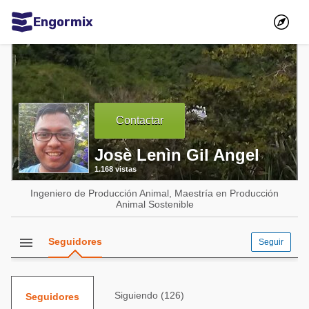
Engormix
Comunidades en español
Agricultura
Balanceados - Piensos
Contactar
Avicultura
Josè Lenìn Gil Angel
Ganadería
1.168 vistas
Lechería
Ingeniero de Producción Animal, Maestría en Producción
Micotoxinas
Animal Sostenible
Porcicultura
menu
Seguidores
Seguir
Mascotas
Comunidades en inglés
Siguiendo (126)
Seguidores