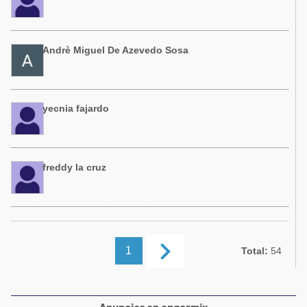
Andrè Miguel De Azevedo Sosa
yecnia fajardo
freddy la cruz
keyboard_arrow_right
1
Total:
54