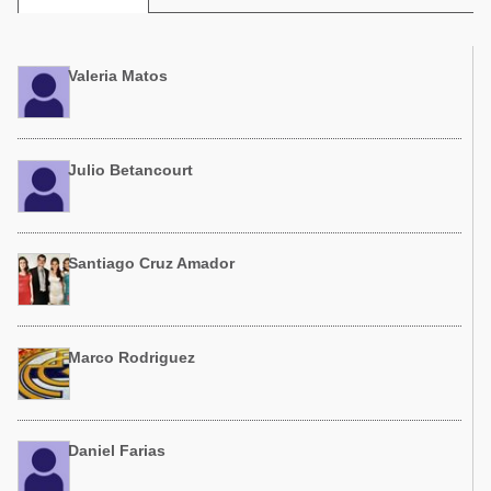
Acuacultura
Comunidades en portugués
Micotoxinas
Micotoxinas
Valeria Matos
Avicultura
Avicultura
Porcicultura
Porcicultura
Lechería
Julio Betancourt
Ganadería
Balanceados - Piensos
Lechería
Santiago Cruz Amador
Marco Rodriguez
Daniel Farias