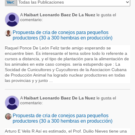
Ver:
Acuacultura
Comunidades en portugués
Micotoxinas
A
Haibart Leonardo Baez De La Nuez
le gusta el
Micotoxinas
comentario:
Avicultura
Avicultura
Propuesta de cria de conejos para pequeños
Porcicultura
productores (30 a 300 hembras en producción)
Porcicultura
Lechería
Raquel Ponce De León Feliz tarde amigo esperando se
Ganadería
encuentre bien. Es interesante el tema sobre todo lo referente a
Balanceados - Piensos
cursos a distancia, y el tipo de plantación para la alimentación de
Lechería
los animales en este caso conejos. seria estupendo que : La
Socidad de Cunicultores y Cuycultores de la Asociacion Cubana
de Producción Animal ha logrado nuclear productores en todas
las provincias y y junto ...
A
Haibart Leonardo Baez De La Nuez
le gusta el
comentario:
Propuesta de cria de conejos para pequeños
productores (30 a 300 hembras en producción)
Arturo E Velis R Así es estimado, el Prof. Duilio Nieves tiene una