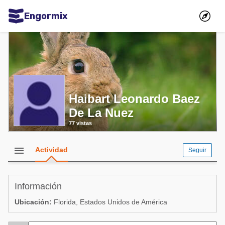
Engormix
Comunidades en español
Agricultura
Balanceados - Piensos
Avicultura
Haibart Leonardo Baez
De La Nuez
Ganadería
77 vistas
Lechería
Micotoxinas
menu
Actividad
Seguir
Porcicultura
Mascotas
Información
Ubicación:
Florida, Estados Unidos de América
Comunidades en inglés