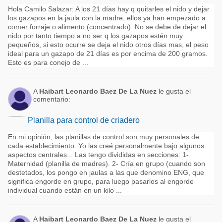
Hola Camilo Salazar: A los 21 días hay q quitarles el nido y dejar
los gazapos en la jaula con la madre, ellos ya han empezado a
comer forraje o alimento (concentrado). No se debe de dejar el
nido por tanto tiempo a no ser q los gazapos estén muy
pequeños, si esto ocurre se deja el nido otros días mas, el peso
ideal para un gazapo de 21 días es por encima de 200 gramos.
Esto es para conejo de ...
A
Haibart Leonardo Baez De La Nuez
le gusta el
comentario:
Planilla para control de criadero
En mi opinión, las planillas de control son muy personales de
cada establecimiento. Yo las creé personalmente bajo algunos
aspectos centrales... Las tengo divididas en secciones: 1-
Maternidad (planilla de madres). 2- Cría en grupo (cuando son
destetados, los pongo en jaulas a las que denomino ENG, que
significa engorde en grupo, para luego pasarlos al engorde
individual cuando están en un kilo ...
A
Haibart Leonardo Baez De La Nuez
le gusta el