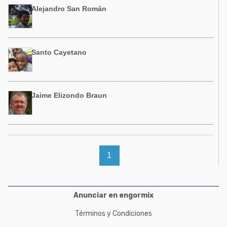
Acuacultura
Alejandro San Román
Comunidades en portugués
Micotoxinas
Micotoxinas
Avicultura
Avicultura
Santo Cayetano
Porcicultura
Porcicultura
Lechería
Ganadería
Balanceados - Piensos
Jaime Elizondo Braun
Lechería
1
Anunciar en engormix
Términos y Condiciones