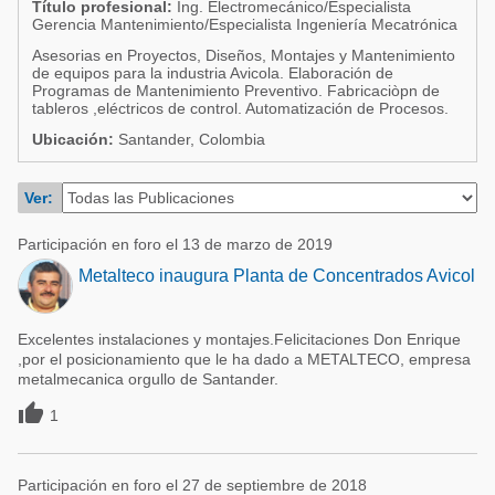
Título profesional:
Ing. Electromecánico/Especialista
Acuacultura
Comunidades en portugués
Gerencia Mantenimiento/Especialista Ingeniería Mecatrónica
Micotoxinas
Asesorias en Proyectos, Diseños, Montajes y Mantenimiento
Micotoxinas
de equipos para la industria Avicola. Elaboración de
Avicultura
Programas de Mantenimiento Preventivo. Fabricaciòpn de
tableros ,eléctricos de control. Automatización de Procesos.
Avicultura
Porcicultura
Ubicación:
Santander, Colombia
Porcicultura
Lechería
Ganadería
Ver:
Balanceados - Piensos
Lechería
Participación en foro el 13 de marzo de 2019
Metalteco inaugura Planta de Concentrados Avicol
Excelentes instalaciones y montajes.Felicitaciones Don Enrique
,por el posicionamiento que le ha dado a METALTECO, empresa
metalmecanica orgullo de Santander.

1
Participación en foro el 27 de septiembre de 2018