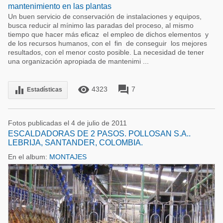
mantenimiento en las plantas
Un buen servicio de conservación de instalaciones y equipos,
busca reducir al mínimo las paradas del proceso, al mismo
tiempo que hacer más eficaz el empleo de dichos elementos y
de los recursos humanos, con el fin de conseguir los mejores
resultados, con el menor costo posible. La necesidad de tener
una organización apropiada de mantenimi ...
remove_red_eye
forum
equalizer
4323
7
Estadísticas
Fotos publicadas el 4 de julio de 2011
ESCALDADORAS DE 2 PASOS. POLLOSAN S.A..
LEBRIJA, SANTANDER, COLOMBIA.
En el album:
MONTAJES