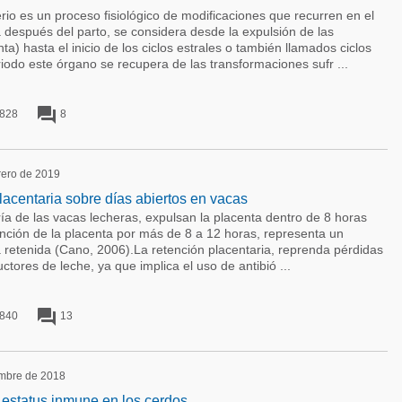
es un proceso fisiológico de modificaciones que recurren en el
a después del parto, se considera desde la expulsión de las
a) hasta el inicio de los ciclos estrales o también llamados ciclos
iodo este órgano se recupera de las transformaciones sufr ...
forum
828
8
brero de 2019
placentaria sobre días abiertos en vacas
e las vacas lecheras, expulsan la placenta dentro de 8 horas
ención de la placenta por más de 8 a 12 horas, representa un
 retenida (Cano, 2006).La retención placentaria, reprenda pérdidas
tores de leche, ya que implica el uso de antibió ...
forum
840
13
embre de 2018
 estatus inmune en los cerdos