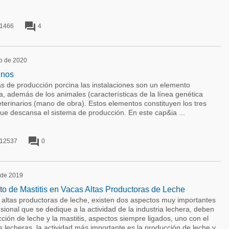
forum
1466
4
ro de 2020
inos
as de producción porcina las instalaciones son un elemento
, además de los animales (características de la línea genética
veterinarios (mano de obra). Estos elementos constituyen los tres
que descansa el sistema de producción. En este cap&ia ...
forum
12537
0
l de 2019
to de Mastitis en Vacas Altas Productoras de Leche
as productoras de leche, existen dos aspectos muy importantes
ional que se dedique a la actividad de la industria lechera, deben
ción de leche y la mastitis, aspectos siempre ligados, uno con el
 lecheras, la actividad más importante es la producción de leche y