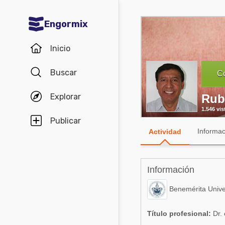
Engormix
Comunidades en español
Inicio
Agricultura
Buscar
Co
Balanceados - Piensos
Explorar
Rub
Avicultura
1.546 vis
Ganadería
Publicar
Informac
Actividad
Lechería
Micotoxinas
Información
Porcicultura
Benemérita Univ
Mascotas
Título profesional:
Dr. 
Comunidades en inglés