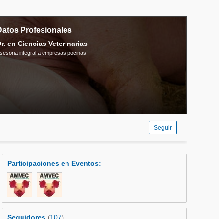
Datos Profesionales
r. en Ciencias Veterinarias
sesoria integral a empresas pocinas
Seguir
Participaciones en Eventos
:
Seguidores
107
(
)