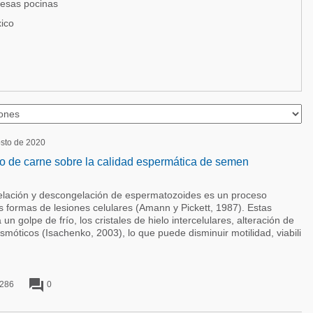
resas pocinas
ico
osto de 2020
oro de carne sobre la calidad espermática de semen
ción y descongelación de espermatozoides es un proceso
 formas de lesiones celulares (Amann y Pickett, 1987). Estas
un golpe de frío, los cristales de hielo intercelulares, alteración de
óticos (Isachenko, 2003), lo que puede disminuir motilidad, viabili
forum
286
0