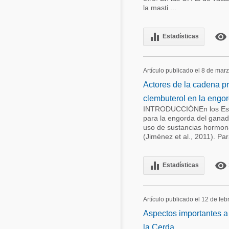
la masti ...
equalizer
remove_red_eye
Estadísticas
Artículo publicado el 8 de mar
Actores de la cadena pr
clembuterol en la engo
INTRODUCCIÓNEn los Estad
para la engorda del ganado
uso de sustancias hormona
(Jiménez et al., 2011). Par
equalizer
remove_red_eye
Estadísticas
Artículo publicado el 12 de fe
Aspectos importantes a 
la Cerda