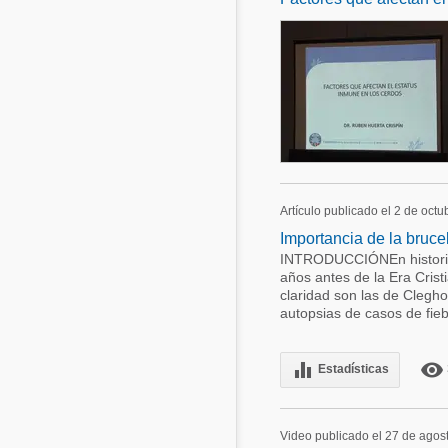
Artículo publicado el 2 de oct
Importancia de la bruc
INTRODUCCIÓNEn historia 
años antes de la Era Crist
claridad son las de Clegho
autopsias de casos de fie
equalizer
remove_red_eye
Estadísticas
Video publicado el 27 de agos