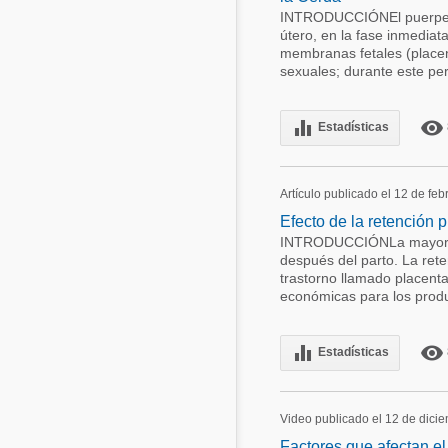
INTRODUCCIÓNEl puerperio 
útero, en la fase inmediat
membranas fetales (placent
sexuales; durante este per
equalizer
remove_red_eye
Estadísticas
Artículo publicado el 12 de fe
Efecto de la retención 
INTRODUCCIÓNLa mayoría d
después del parto. La ret
trastorno llamado placenta
económicas para los produc
equalizer
remove_red_eye
Estadísticas
Video publicado el 12 de dici
Factores que afectan el