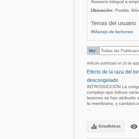
Asesoria integral a emp
Acuacultura
Ubicación:
Puebla, Méx
Comunidades en portugués
Micotoxinas
Temas del usuario
Micotoxinas
Avicultura
#Manejo de lechones
Avicultura
Porcicultura
Porcicultura
Ver:
Lechería
Ganadería
Balanceados - Piensos
Artículo publicado el 18 de ag
Lechería
Efecto de la raza del t
descongelado
INTRODUCCIÓN La congela
complejo que induce varias
lesiones se han atribuido a 
la membrana, y cambios osm
...
equalizer
remove_red_eye
Estadísticas