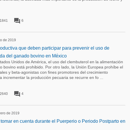
forum
1841
6
zo de 2019
oductiva que deben participar para prevenir el uso de
rda del ganado bovino en México
os Unidos de América, el uso del clembuterol en la alimentación
 bovino está prohibido. Por otro lado, la Unión Europea prohíbe el
les y beta-agonistas con fines promotores del crecimiento
a incrementar la producción pecuaria se recurre en fo ...
forum
2640
4
brero de 2019
tomar en cuenta durante el Puerperio o Periodo Postparto en