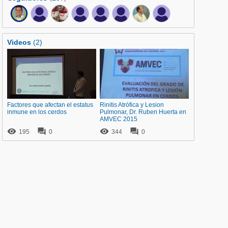
Videos
(2)
Factores que afectan el estatus
Rinitis Atrófica y Lesion
inmune en los cerdos
Pulmonar, Dr. Ruben Huerta en
AMVEC 2015




195
0
344
0