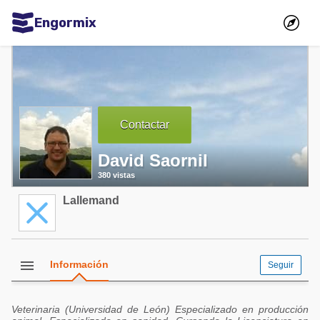
Engormix
Comunidades en español
Agricultura
Balanceados - Piensos
Contactar
Avicultura
David Saornil
Ganadería
380 vistas
Lechería
Lallemand
Micotoxinas
Porcicultura
Mascotas
menu
Información
Seguir
Comunidades en inglés
Veterinaria (Universidad de León) Especializado en producción