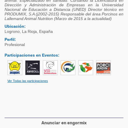
animal. Especializado en sanidad. Cursando la Licenciatura en
Acuacultura
Dirección y Administración de Empresas en la Universidad
Comunidades en portugués
Nacional de Educación a Distancia (UNED) Director técnico en
Micotoxinas
PRODUMIX, S.A (j2002-2015) Responsable del área Porcinos en
Micotoxinas
Lallemand Animal Nutrition (Marzo de 2015 a la actualidad)
Avicultura
Ubicación:
Avicultura
Logrono
,
La Rioja
,
España
Porcicultura
Porcicultura
Perfil:
Lechería
Profesional
Ganadería
Balanceados - Piensos
Participaciones en Eventos
:
Lechería
Ver Todas las participaciones
Anunciar en engormix