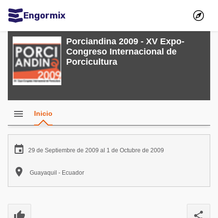
Engormix
Comunidades en español
Porciandina 2009 - XV Expo-
Congreso Internacional de
Agricultura
Porcicultura
Balanceados - Piensos
Avicultura
Ganadería
menu
Inicio
Lechería
Micotoxinas

29 de Septiembre de 2009 al 1 de Octubre de 2009
Porcicultura

Guayaquil - Ecuador
Mascotas
Comunidades en inglés
thumb_up
share