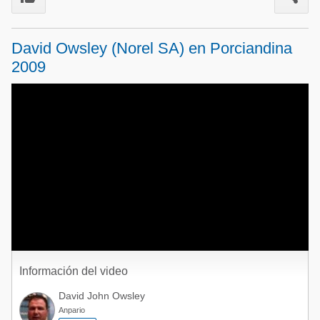
Acuacultura
Comunidades en portugués
Micotoxinas
David Owsley (Norel SA) en Porciandina
Micotoxinas
Avicultura
2009
Avicultura
Porcicultura
Porcicultura
Lechería
Ganadería
Balanceados - Piensos
Lechería
Información del video
David John Owsley
Anpario