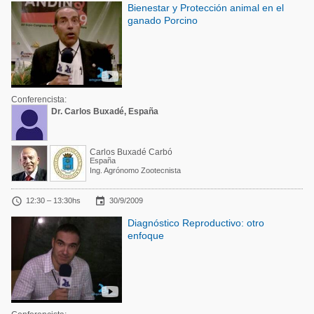
Bienestar y Protección animal en el
ganado Porcino
Conferencista:
Dr. Carlos Buxadé, España
Carlos Buxadé Carbó
España
Ing. Agrónomo Zootecnista


12:30 – 13:30hs
30/9/2009
Diagnóstico Reproductivo: otro
enfoque