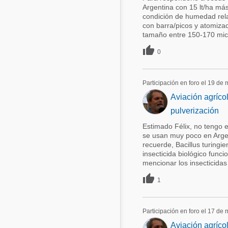
Argentina con 15 lt/ha más
condición de humedad rela
con barra/picos y atomiza
tamaño entre 150-170 micro

0
Participación en foro el 19 de
Aviación agríco
pulverización
Estimado Félix, no tengo e
se usan muy poco en Argen
recuerde, Bacillus turingie
insecticida biológico func
mencionar los insecticidas 

1
Participación en foro el 17 de
Aviación agríco