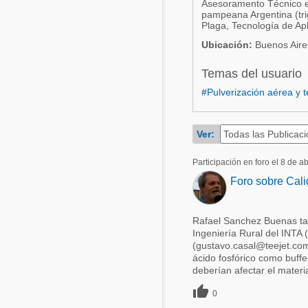
Asesoramento Técnico en
pampeana Argentina (trig
Acuacultura
Comunidades en portugués
Plaga, Tecnología de Apl
Micotoxinas
Ubicación:
Buenos Aires
Micotoxinas
Avicultura
Temas del usuario
Avicultura
Porcicultura
#Pulverización aérea y t
Porcicultura
Lechería
Ganadería
Ver:
Balanceados - Piensos
Lechería
Participación en foro el 8 de a
Foro sobre Cali
Rafael Sanchez Buenas tar
Ingeniería Rural del INTA (
(gustavo.casal@teejet.com
ácido fosfórico como buffe
deberían afectar el material

0