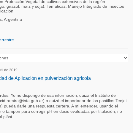
 Protección Vegetal de cultivos extensivos de la región
o, girasol, maíz y soja). Temáticas: Manejo Integrado de Insectos
icación
, Argentina
errestre
bril de 2019
dad de Aplicación en pulverización agrícola
des: Yo no dispongo de esa información, quizá el Instituto de
cid.ramiro@inta.gob.ar) o quizá el importador de las pastillas Teejet
) pueda darle una respuesta certera. A mi entender, usando el
r o tampon para corregir pH en dosis evaluadas por titulación, no
 plást ...