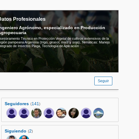
Datos Profesionales
ngeniero Agrónomo, especializado en Producción
Agropecuaria
sesoramento Técnico en Protección Vegetal de cultivos extensivos de la
egión pampeana Argentina (trigo, girasol, maíz y soja). Temáticas: Manejo
ntegrado de Insectos Plaga, Tecnología de Aplicación
Seguir
Seguidores
141
(
)
Siguiendo
2
(
)