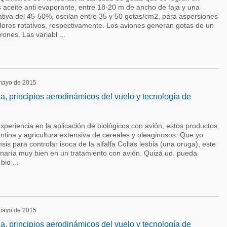
 aceite anti evaporante, entre 18-20 m de ancho de faja y una
tiva del 45-50%, oscilan entre 35 y 50 gotas/cm2, para aspersiones
dores rotativos, respectivamente. Los aviones generan gotas de un
nes. Las variabl ...
 mayo de 2015
la, principios aerodinámicos del vuelo y tecnología de
xperiencia en la aplicación de biológicos con avión; estos productos
tina y agricultura extensiva de cereales y oleaginosos. Que yo
nsis para controlar isoca de la alfalfa Colias lesbia (una oruga), este
ionaría muy bien en un tratamiento con avión. Quizá ud. pueda
bio ...
 mayo de 2015
la, principios aerodinámicos del vuelo y tecnología de