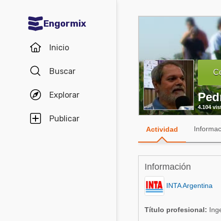
Engormix
Comunidades en español
Inicio
Agricultura
Buscar
Co
Balanceados - Piensos
Explorar
Ped
Avicultura
4.104 vis
Ganadería
Publicar
Informac
Actividad
Lechería
Micotoxinas
Información
Porcicultura
INTA Argentina
Mascotas
Título profesional:
Inge
Comunidades en inglés