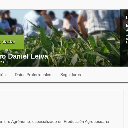
I
A
r
ntactar
I
ro Daniel Leiva
tas
ión
Datos Profesionales
Seguidores
niero Agrónomo, especializado en Producción Agropecuaria