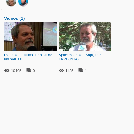
Videos
(2)
Plagas en Cultivo: Identikit de
Aplicaciones en Soja, Daniel
las polillas
Leiva (INTA)




10405
0
1125
1