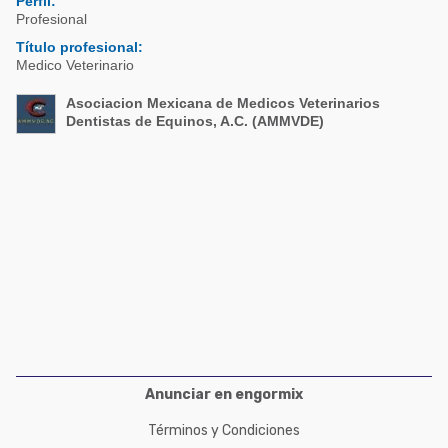
Perfil:
Acuacultura
Comunidades en portugués
Profesional
Micotoxinas
Título profesional:
Micotoxinas
Medico Veterinario
Avicultura
Avicultura
Asociacion Mexicana de Medicos Veterinarios
Porcicultura
Dentistas de Equinos, A.C. (AMMVDE)
Porcicultura
Lechería
Ganadería
Balanceados - Piensos
Lechería
Anunciar en engormix
Términos y Condiciones