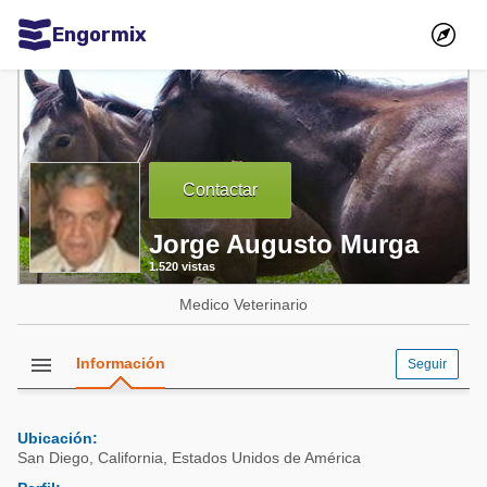
Engormix
Comunidades en español
Agricultura
Balanceados - Piensos
Contactar
Avicultura
Jorge Augusto Murga
Ganadería
1.520 vistas
Lechería
Medico Veterinario
Micotoxinas
Porcicultura
menu
Información
Seguir
Mascotas
Ubicación:
Comunidades en inglés
San Diego
,
California
,
Estados Unidos de América