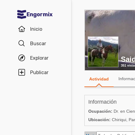
Engormix
Comunidades en español
Inicio
Agricultura
Buscar
Balanceados - Piensos
Explorar
Sai
Avicultura
351 vista
Ganadería
Publicar
Informac
Actividad
Lechería
Micotoxinas
Información
Porcicultura
Ocupación:
Dr. en Cien
Mascotas
Ubicación:
Chiriqui, P
Comunidades en inglés