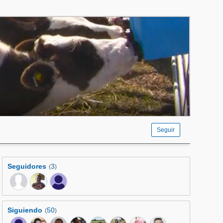
Seguir
Seguidores
3
(
)
Siguiendo
50
(
)