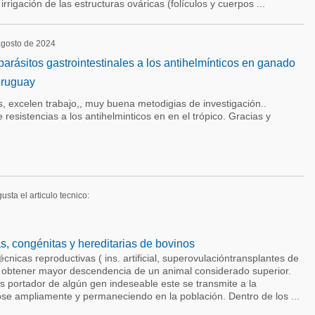
irrigación de las estructuras ováricas (folículos y cuerpos ...
 agosto de 2024
parásitos gastrointestinales a los antihelmínticos en ganado
Uruguay
es, excelen trabajo,, muy buena metodigias de investigación..
resistencias a los antihelminticos en en el trópico. Gracias y
usta el articulo tecnico:
, congénitas y hereditarias de bovinos
técnicas reproductivas ( ins. artificial, superovulacióntransplantes de
 obtener mayor descendencia de un animal considerado superior.
es portador de algún gen indeseable este se transmite a la
se ampliamente y permaneciendo en la población. Dentro de los ...