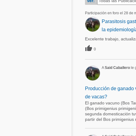
Ver:
Acuacultura
Comunidades en portugués
Participación en foro el 28 de
Micotoxinas
Parasitosis gast
Micotoxinas
Avicultura
la epidemiologí
Avicultura
Excelente trabajo, actualiz
Porcicultura
Porcicultura

0
Lechería
Ganadería
Balanceados - Piensos
Lechería
A
Said Caballero
le g
Producción de ganado v
de vacas?
El ganado vacuno (Bos Tau
(Bos primigenius primige
segunda domesticación tuvo
partir del Bos primigenius