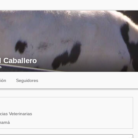
d Caballero
s
ión
Seguidores
cias Veterinarias
anamá