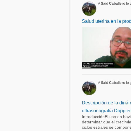
A
Said Caballero
le 
Salud uterina en la pro
A
Said Caballero
le g
Descripción de la dinámi
ultrasonografía Doppler
IntroducciónEl uso en bov
determinar que el crecimie
ciclos estrales se compone