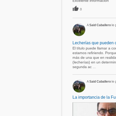
Excelente información

0
A
Said Caballero
le g
Lecherías que pueden c
El título puede llamar a 
estamos refiriendo. Porq
más de una que en realida
(lecherías) en un determi
segunda ac ...
A
Said Caballero
le 
La importancia de la F