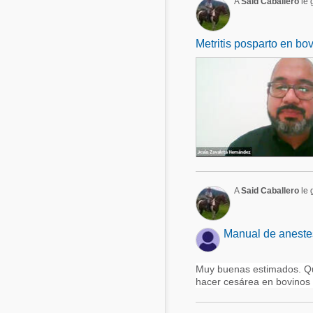
A
Said Caballero
le 
Metritis posparto en bo
A
Said Caballero
le 
Manual de anestes
Muy buenas estimados. Qui
hacer cesárea en bovinos y