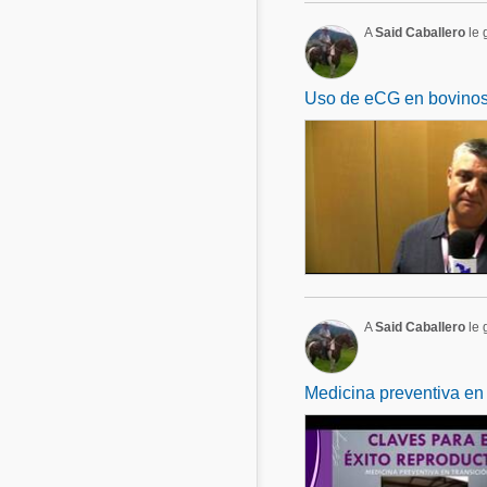
A
Said Caballero
le 
Uso de eCG en bovino
A
Said Caballero
le 
Medicina preventiva en