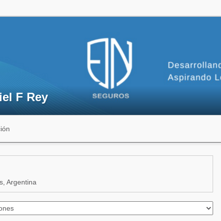
iel F Rey
ión
, Argentina