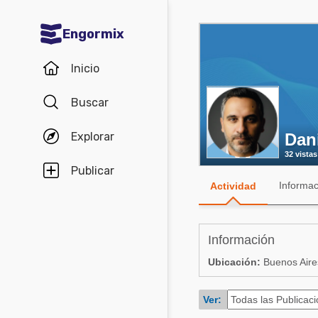
Engormix
Comunidades en español
Inicio
Agricultura
Buscar
Balanceados - Piensos
Explorar
Dan
Avicultura
32 vistas
Ganadería
Publicar
Informac
Actividad
Lechería
Micotoxinas
Información
Porcicultura
Ubicación:
Buenos Aires
Mascotas
Ver:
Comunidades en inglés