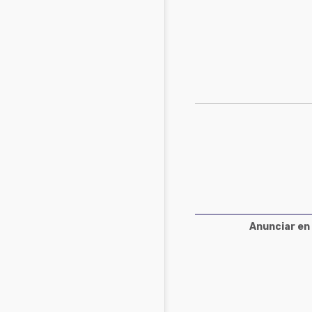
Acuacultura
Comunidades en portugués
Micotoxinas
Micotoxinas
Avicultura
Avicultura
Porcicultura
Porcicultura
Lechería
Ganadería
Balanceados - Piensos
Lechería
Anunciar en