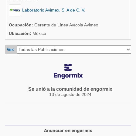
Acuacultura
Comunidades en portugués
Laboratorio Avimex, S. A de C. V.
Micotoxinas
Micotoxinas
Avicultura
Ocupación:
Gerente de Línea Avícola Avimex
Avicultura
Ubicación:
México
Porcicultura
Porcicultura
Lechería
Ver:
Ganadería
Balanceados - Piensos
Lechería
Se unió a la comunidad de engormix
13 de agosto de 2024
Anunciar en engormix