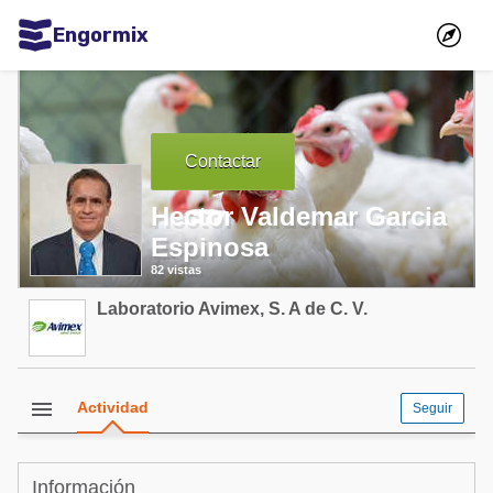
Engormix
Comunidades en español
Agricultura
Contactar
Balanceados - Piensos
Avicultura
Hector Valdemar Garcia
Espinosa
Ganadería
82 vistas
Lechería
Laboratorio Avimex, S. A de C. V.
Micotoxinas
Porcicultura
Mascotas
menu
Actividad
Seguir
Comunidades en inglés
Información