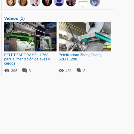
Videos
(2)
PELETIZADORA SZLH 768
Peletizadora ZhengChang
para alimentación de aves y
SZLH 1208
cerdos




396
3
481
2