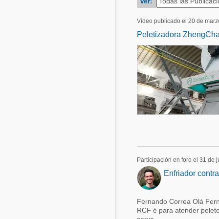
Ver:
Acuacultura
Comunidades en portugués
Video publicado el 20 de mar
Micotoxinas
Peletizadora ZhengCh
Micotoxinas
Avicultura
Avicultura
Porcicultura
Porcicultura
Lechería
Ganadería
Balanceados - Piensos
Lechería
Participación en foro el 31 de 
Enfriador contr
Fernando Correa Olá Fer
RCF é para atender peletes