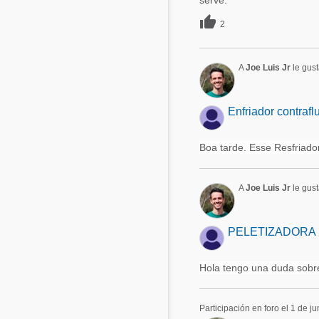
serve.

2
A
Joe Luis Jr
le gust
Enfriador contraf
Boa tarde. Esse Resfriador
A
Joe Luis Jr
le gust
PELETIZADORA SZ
Hola tengo una duda sobre 
Participación en foro el 1 de j