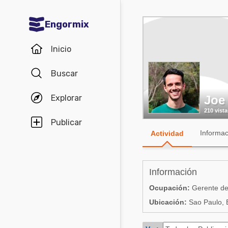
Engormix
Comunidades en español
Inicio
Agricultura
Buscar
Balanceados - Piensos
Explorar
Joe 
Avicultura
210 vista
Ganadería
Publicar
Informac
Actividad
Lechería
Micotoxinas
Información
Porcicultura
Ocupación:
Gerente de
Mascotas
Ubicación:
Sao Paulo, B
Comunidades en inglés