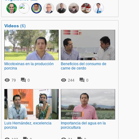
Videos
(6)
Micotoxinas en la producción
Beneficios del consumo de
porcina
carne de cerdo




79
0
244
0
Luis Hernández, excelencia
Importancia del agua en la
porcina
porcicultura