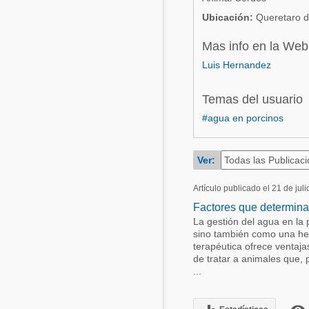
Acuacultura
Ubicación:
Queretaro d
Comunidades en portugués
Micotoxinas
Mas info en la Web
Micotoxinas
Luis Hernandez
Avicultura
Avicultura
Porcicultura
Temas del usuario
Porcicultura
Lechería
#agua en porcinos
Ganadería
Balanceados - Piensos
Lechería
Ver:
Artículo publicado el 21 de jul
Factores que determinan
La gestión del agua en la
sino también como una herr
terapéutica ofrece ventaja
de tratar a animales que,
...