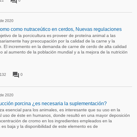
forum
22
0
o de 2020
omo como nutraceútico en cerdos, Nuevas regulaciones
bjetivo de la porcicultura es proveer de proteína animal a las
ariamente hay preocupación por la calidad de la carne y la
n. El incremento en la demanda de carne de cerdo de alta calidad
 al aumento de la población mundial y a la mejora de la nutrición
forum
132
0
o de 2020
cción porcina ¿es necesaria la suplementación?
za esencial para los animales, es interesante que su uso en la
r al uso de éste en humanos, donde resultó en una mayor deposición
centración de cromo en los ingredientes empleados en la
 es baja y la disponibilidad de este elemento es de