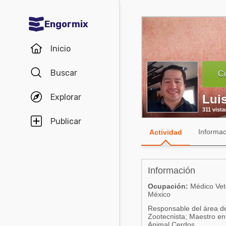
Engormix
Comunidades en español
Inicio
Agricultura
Buscar
Co
Balanceados - Piensos
Explorar
Lui
Avicultura
311 vista
Ganadería
Publicar
Informac
Actividad
Lechería
Micotoxinas
Información
Porcicultura
Ocupación:
Médico Vete
Mascotas
México
Responsable del área de
Comunidades en inglés
Zootecnista; Maestro en
Animal Cerdos