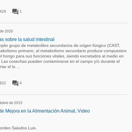
forum
429
1
o de 2020
s sobre la salud intestinal
plio grupo de metabolitos secundarios de origen fúngico (CAST,
etabolismo primario, el metabolismo secundario produce compuestos
el hongo para sus funciones vitales, siendo excretados al medio en
. Las cosechas pueden contaminarse en el campo y/o durante el
r el lu ...
forum
622
4
ctubre de 2015
e Mejora en la Alimentación Animal, Video
orden.Saludos.Luis.