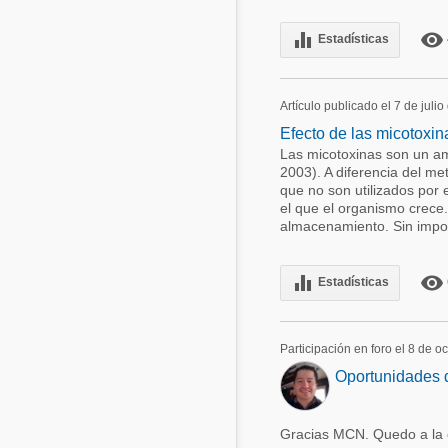
equalizer
remove_red_eye
Estadísticas
Artículo publicado el 7 de juli
Efecto de las micotoxina
Las micotoxinas son un am
2003). A diferencia del m
que no son utilizados por 
el que el organismo crece
almacenamiento. Sin importa
equalizer
remove_red_eye
Estadísticas
Participación en foro el 8 de o
Oportunidades d
Gracias MCN. Quedo a la 