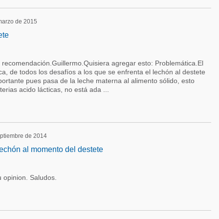
 marzo de 2015
ete
su recomendación.Guillermo.Quisiera agregar esto: Problemática.El
ca, de todos los desafíos a los que se enfrenta el lechón al destete
mportante pues pasa de la leche materna al alimento sólido, esto
rias acido lácticas, no está ada ...
septiembre de 2014
echón al momento del destete
u opinion. Saludos.