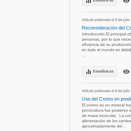
equalizer
remove_red_eye
Estadísticas
Artículo publicado el 9 de juli
Reconsideración del Cr
Introducción.El principal o
personas, por lo que neces
eficiencia de su producció
en todo el mundo es debido
...
equalizer
remove_red_eye
Estadísticas
Artículo publicado el 8 de juli
Uso del Cromo en produ
El cromo es un mineral tra
porcicultura fue posterio
de masa muscular. La con
alimentación de los cerdos
aproximadamente del ...