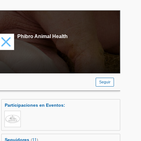
Phibro Animal Health
Seguir
Participaciones en Eventos
:
Seguidores
11
(
)