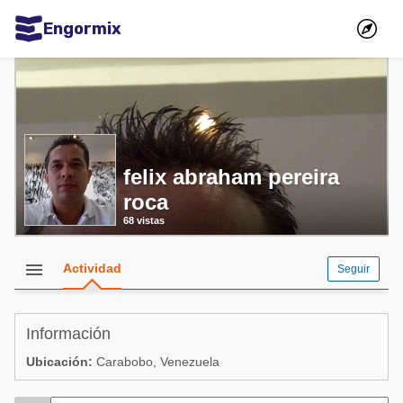
Engormix
Comunidades en español
Agricultura
Balanceados - Piensos
Avicultura
felix abraham pereira
roca
Ganadería
68 vistas
Lechería
Micotoxinas
menu
Actividad
Seguir
Porcicultura
Mascotas
Información
Ubicación:
Carabobo, Venezuela
Comunidades en inglés