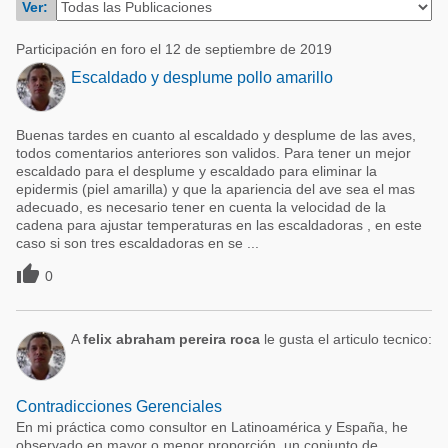
Ver:
Acuacultura
Comunidades en portugués
Micotoxinas
Participación en foro el 12 de septiembre de 2019
Micotoxinas
Escaldado y desplume pollo amarillo
Avicultura
Avicultura
Porcicultura
Buenas tardes en cuanto al escaldado y desplume de las aves,
Porcicultura
Lechería
todos comentarios anteriores son validos. Para tener un mejor
escaldado para el desplume y escaldado para eliminar la
Ganadería
Balanceados - Piensos
epidermis (piel amarilla) y que la apariencia del ave sea el mas
adecuado, es necesario tener en cuenta la velocidad de la
Lechería
cadena para ajustar temperaturas en las escaldadoras , en este
caso si son tres escaldadoras en se ...

0
A
felix abraham pereira roca
le gusta el articulo tecnico:
Contradicciones Gerenciales
En mi práctica como consultor en Latinoamérica y España, he
observado en mayor o menor proporción, un conjunto de