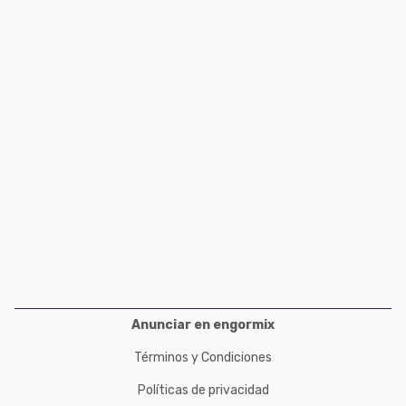
Acuacultura
Comunidades en portugués
Micotoxinas
Micotoxinas
Avicultura
Avicultura
Porcicultura
Porcicultura
Lechería
Ganadería
Balanceados - Piensos
Lechería
Anunciar en engormix
Términos y Condiciones
Políticas de privacidad