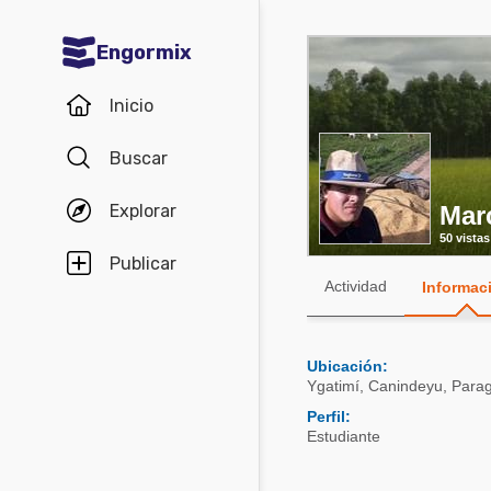
Engormix
Comunidades en español
Inicio
Agricultura
Buscar
Balanceados - Piensos
Explorar
Mar
Avicultura
50 vistas
Ganadería
Publicar
Actividad
Informac
Lechería
Micotoxinas
Ubicación:
Porcicultura
Ygatimí
,
Canindeyu
,
Para
Mascotas
Perfil:
Estudiante
Comunidades en inglés