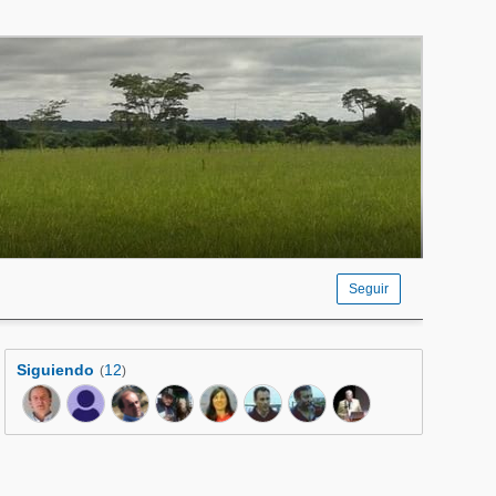
Seguir
Siguiendo
12
(
)