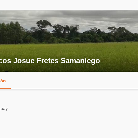
cos Josue Fretes Samaniego
ión
guay