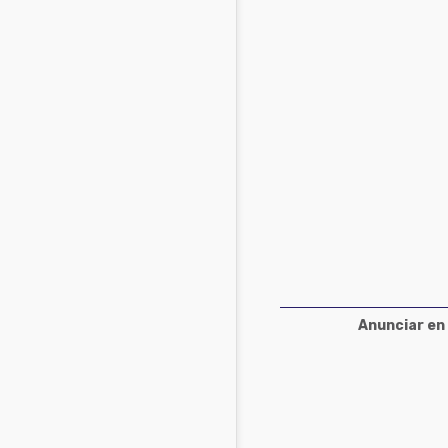
Acuacultura
Comunidades en portugués
Micotoxinas
Micotoxinas
Avicultura
Avicultura
Porcicultura
Porcicultura
Lechería
Ganadería
Balanceados - Piensos
Lechería
Anunciar en