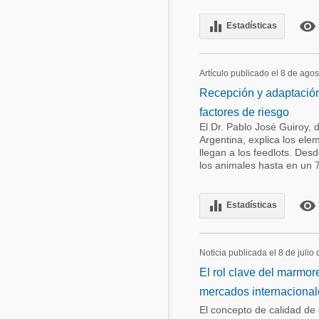
equalizer
remove_red_eye
Estadísticas
Artículo publicado el 8 de ago
Recepción y adaptación 
factores de riesgo
El Dr. Pablo José Guiroy, 
Argentina, explica los ele
llegan a los feedlots. Des
los animales hasta en un 
equalizer
remove_red_eye
Estadísticas
Noticia publicada el 8 de julio
El rol clave del marmor
mercados internaciona
El concepto de calidad de