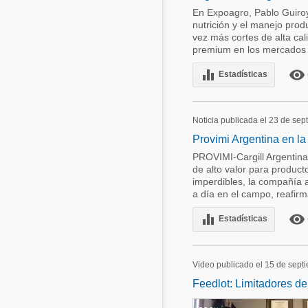
En Expoagro, Pablo Guiroy
nutrición y el manejo pro
vez más cortes de alta ca
premium en los mercados int
equalizer
remove_red_eye
Estadísticas
Noticia publicada el 23 de se
Provimi Argentina en l
PROVIMI-Cargill Argentina
de alto valor para producto
imperdibles, la compañía a
a día en el campo, reafir
equalizer
remove_red_eye
Estadísticas
Video publicado el 15 de sept
Feedlot: Limitadores d