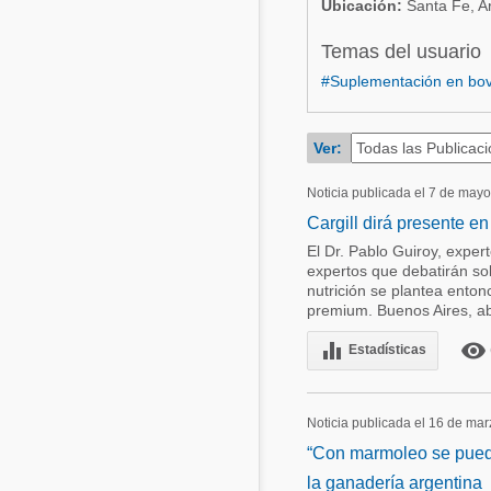
Ubicación:
Santa Fe, A
Acuacultura
Comunidades en portugués
Temas del usuario
Micotoxinas
#Suplementación en bov
Micotoxinas
Avicultura
Avicultura
Porcicultura
Ver:
Porcicultura
Lechería
Noticia publicada el 7 de may
Ganadería
Cargill dirá presente e
Balanceados - Piensos
Lechería
El Dr. Pablo Guiroy, exper
expertos que debatirán so
nutrición se plantea enton
premium. Buenos Aires, ab
equalizer
remove_red_eye
Estadísticas
Noticia publicada el 16 de ma
“Con marmoleo se puede
la ganadería argentina