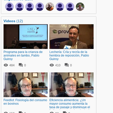
Videos
(12)
Programa para la crianza de
Lechería: Cría y recría de la
animales en tambo, Pablo
hembra de reposición, Pablo
Guiroy
Guiroy




484
0
410
0
Feedlot: Fisiología del consumo
Eficiencia alimenticia: ¿Un
en bovinos
mayor consumo aumenta la
tasa de pasaje y disminuye el
índice de aprovechamiento de