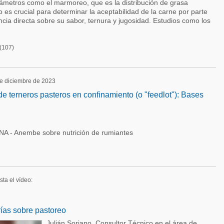
metros como el marmoreo, que es la distribución de grasa
o es crucial para determinar la aceptabilidad de la carne por parte
ncia directa sobre su sabor, ternura y jugosidad. Estudios como los
(107)
de diciembre de 2023
e terneros pasteros en confinamiento (o "feedlot"): Bases
NA - Anembe sobre nutrición de rumiantes
sta el vídeo:
ías sobre pastoreo
Julián Soriano, Consultor Técnico en el área de