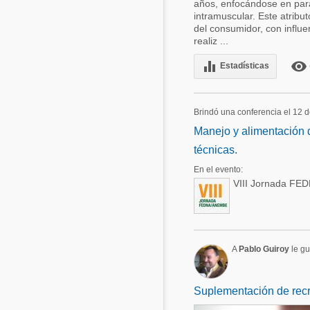
años, enfocándose en pará
intramuscular. Este atribut
del consumidor, con influe
realiz ...
equalizer
remove_red_eye
Estadísticas
Brindó una conferencia el 12 
Manejo y alimentación d
técnicas.
En el evento:
VIII Jornada FED
A
Pablo Guiroy
le gu
Suplementación de recr