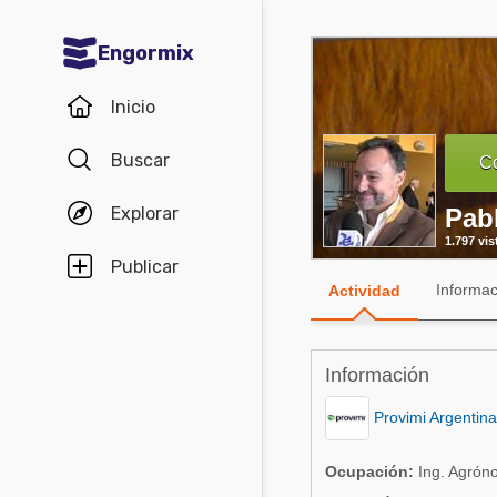
Engormix
Comunidades en español
Inicio
Agricultura
Buscar
Co
Balanceados - Piensos
Explorar
Pab
Avicultura
1.797 vis
Ganadería
Publicar
Informac
Actividad
Lechería
Micotoxinas
Información
Porcicultura
Provimi Argentina
Mascotas
Ocupación:
Ing. Agróno
Comunidades en inglés