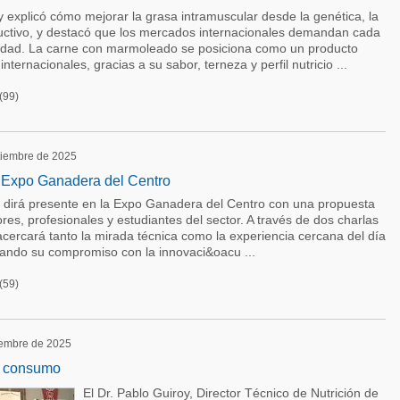
 explicó cómo mejorar la grasa intramuscular desde la genética, la
ductivo, y destacó que los mercados internacionales demandan cada
lidad. La carne con marmoleado se posiciona como un producto
ernacionales, gracias a su sabor, terneza y perfil nutricio ...
(99)
ptiembre de 2025
a Expo Ganadera del Centro
 dirá presente en la Expo Ganadera del Centro con una propuesta
res, profesionales y estudiantes del sector. A través de dos charlas
cercará tanto la mirada técnica como la experiencia cercana del día
mando su compromiso con la innovaci&oacu ...
(59)
iembre de 2025
e consumo
El Dr. Pablo Guiroy, Director Técnico de Nutrición de