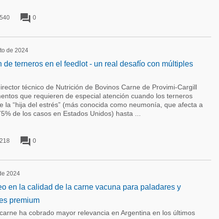
forum
540
0
sto de 2024
de terneros en el feedlot - un real desafío con múltiples
director técnico de Nutrición de Bovinos Carne de Provimi-Cargill
mentos que requieren de especial atención cuando los terneros
de la “hija del estrés” (más conocida como neumonía, que afecta a
75% de los casos en Estados Unidos) hasta ...
forum
218
0
 de 2024
eo en la calidad de la carne vacuna para paladares y
les premium
 carne ha cobrado mayor relevancia en Argentina en los últimos