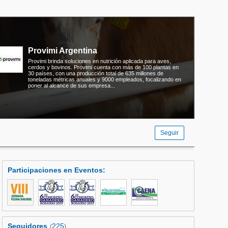
Provimi Argentina
Provimi brinda soluciones en nutrición aplicada para aves,
cerdos y bovinos. Provimi cuenta con más de 100 plantas en
30 países, con una producción total de 635 millones de
toneladas métricas anuales y 9000 empleados, focalizando en
poner al alcance de sus empresa...
Seguir
Participaciones en Eventos
:
Seguidores
225
(
)